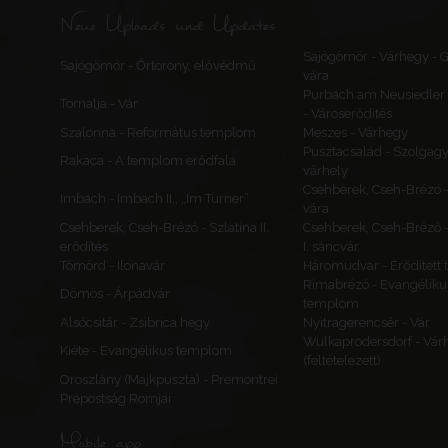
Neue Uploads und Updates
Sajógömör - Várhegy -
Sajógömör - Őrtorony, elővédmű
vára
Purbach am Neusiedler 
Tornalja - Vár
- Városerődítés
Szalonna - Református templom
Meszes - Várhegy
Pusztacsalád - Szolgagy
Rakaca - A templom erődfala
várhely
Csehberek, Cseh-Brézó 
Imbach - Imbach II., „Im Turner”
vára
Csehberek, Cseh-Brézó - Szlatina II.
Csehberek, Cseh-Brézó -
erődítés
I. sáncvár
Tömörd - Ilonavár
Háromudvar - Erődített
Rimabrézó - Evangéliku
Dömös - Árpádvár
templom
Alsócsitár - Zsibrica hegy
Nyitragerencsér - Vár
Wulkaprodersdorf - Vár
Kiéte - Evangélikus templom
(feltételezett)
Oroszlány (Majkpuszta) - Premontrei
Prépostság Romjai
Mobile app