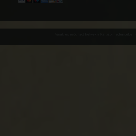
Várak és erődített helyek a Kárpát-medencében -