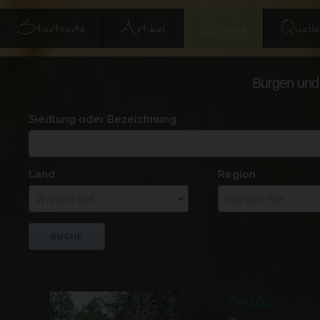
Startseite
Artikel
Suche
Quell
Burgen und 
Siedlung oder Bezeichnung
Land
Region
Wählen Sie!
Wählen Sie!
Pelsőc