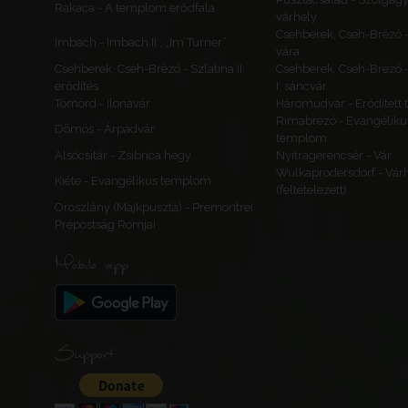
Rakaca - A templom erődfala
várhely
Csehberek, Cseh-Brézó 
Imbach - Imbach II., „Im Turner”
vára
Csehberek, Cseh-Brézó - Szlatina II.
Csehberek, Cseh-Brézó -
erődítés
I. sáncvár
Tömörd - Ilonavár
Háromudvar - Erődített
Rimabrézó - Evangéliku
Dömös - Árpádvár
templom
Alsócsitár - Zsibrica hegy
Nyitragerencsér - Vár
Wulkaprodersdorf - Vár
Kiéte - Evangélikus templom
(feltételezett)
Oroszlány (Majkpuszta) - Premontrei
Prépostság Romjai
Mobile app
Support