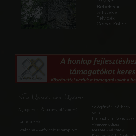
Plešivec
Bebek-vár
Szlovákia
Felvidék
Gömör-Kishont
Neue Uploads und Updates
Sajógömör - Várhegy -
Sajógömör - Őrtorony, elővédmű
vára
Purbach am Neusiedler 
Tornalja - Vár
- Városerődítés
Szalonna - Református templom
Meszes - Várhegy
Pusztacsalád - Szolgagy