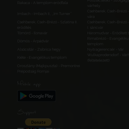
Pusztacsalád - Szolgagy
Rakaca - A templom erődfala
várhely
Csehberek, Cseh-Brézó 
Imbach - Imbach II., „Im Turner”
vára
Csehberek, Cseh-Brézó - Szlatina II.
Csehberek, Cseh-Brézó -
erődítés
I. sáncvár
Tömörd - Ilonavár
Háromudvar - Erődített
Rimabrézó - Evangéliku
Dömös - Árpádvár
templom
Alsócsitár - Zsibrica hegy
Nyitragerencsér - Vár
Wulkaprodersdorf - Vár
Kiéte - Evangélikus templom
(feltételezett)
Oroszlány (Majkpuszta) - Premontrei
Prépostság Romjai
Mobile app
Support