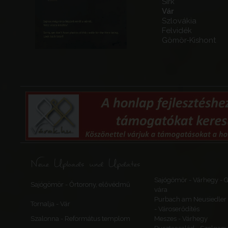
Sirk
Vár
Szlovákia
Felvidék
Gömör-Kishont
Neue Uploads und Updates
Sajógömör - Várhegy -
Sajógömör - Őrtorony, elővédmű
vára
Purbach am Neusiedler 
Tornalja - Vár
- Városerődítés
Szalonna - Református templom
Meszes - Várhegy