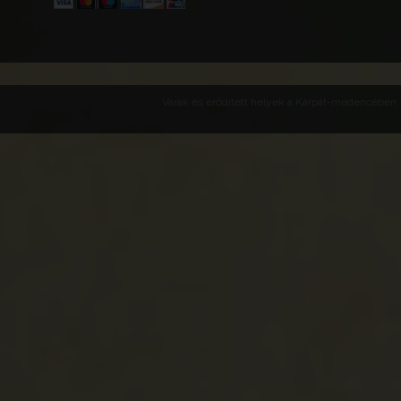
Várak és erődített helyek a Kárpát-medencében -