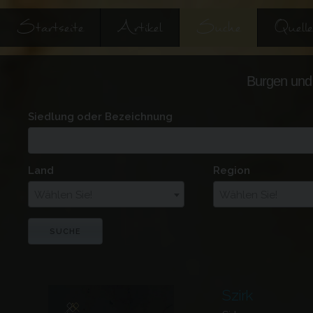
Startseite
Artikel
Suche
Quell
Burgen und 
Siedlung oder Bezeichnung
Land
Region
Wählen Sie!
Wählen Sie!
Szirk