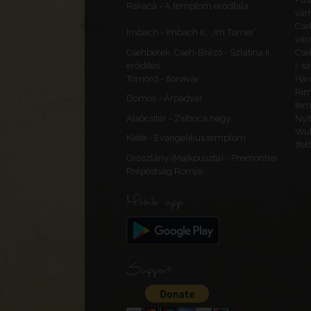
Rakaca - A templom erődfala
vár
Cse
Imbach - Imbach II., „Im Turner”
vár
Csehberek, Cseh-Brézó - Szlatina II.
Cse
erődítés
I. s
Tömörd - Ilonavár
Hár
Rim
Dömös - Árpádvár
te
Alsócsitár - Zsibrica hegy
Nyi
Wul
Kiéte - Evangélikus templom
(fel
Oroszlány (Majkpuszta) - Premontrei
Prépostság Romjai
Mobile app
Support