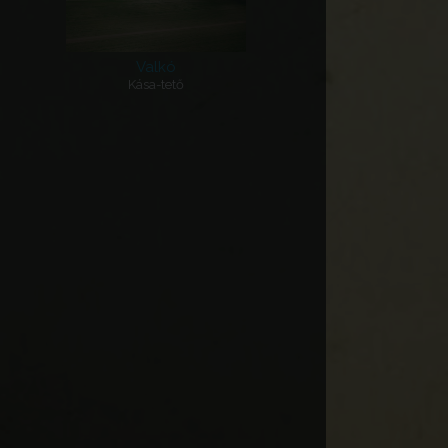
Valkó
Kása-tető