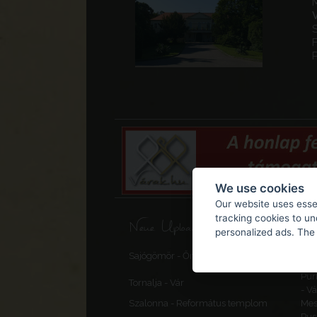
F
We use cookies
Our website uses essen
tracking cookies to u
Neue Uploads und Updates
personalized ads. The 
Saj
Sajógömör - Őrtorony, elővédmű
vár
Pur
Tornalja - Vár
- V
Szalonna - Református templom
Mes
Pus