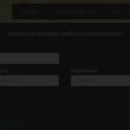
he
Quellen
Merkwürdigkeiten
Über 
Burgen und befestigte Stellen im Karpatenbecken
gion
Burgkomitat
ählen Sie!
Wählen Sie!
Éberhárd