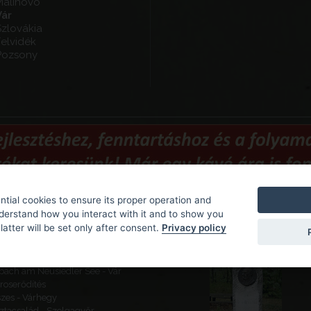
Malinovo
Vár
Szlovákia
elvidék
Pozsony
tial cookies to ensure its proper operation and
nderstand how you interact with it and to show you
Vorgeschlagene Sehenswürdi
latter will be set only after consent.
Privacy policy
ógömör - Várhegy - Gömör
a
bach am Neusiedler See - Vár
ároserődítés
zes - Várhegy
ztacsalád - Szolgagyőr,