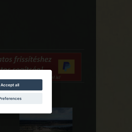
Accept all
gkeiten
Preferences