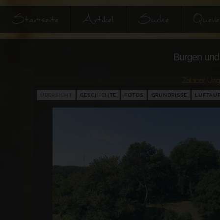
Startseite
Artikel
Suche
Quell
Burgen und 
Zalabér
,
Ung
ÜBERSICHT
GESCHICHTE
FOTOS
GRUNDRISSE
LUFTAU