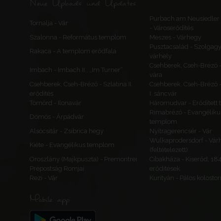
Neue Uploads und Updates
Purbach am Neusiedler 
Tornalja - Vár
- Városerődítés
Szalonna - Református templom
Meszes - Várhegy
Pusztacsalád - Szolgagy
Rakaca - A templom erődfala
várhely
Csehberek, Cseh-Brézó 
Imbach - Imbach II., „Im Turner”
vára
Csehberek, Cseh-Brézó - Szlatina II.
Csehberek, Cseh-Brézó -
erődítés
I. sáncvár
Tömörd - Ilonavár
Háromudvar - Erődített
Rimabrézó - Evangéliku
Dömös - Árpádvár
templom
Alsócsitár - Zsibrica hegy
Nyitragerencsér - Vár
Wulkaprodersdorf - Vár
Kiéte - Evangélikus templom
(feltételezett)
Oroszlány (Majkpuszta) - Premontrei
Cibakháza - Kiserőd, 18
Prépostság Romjai
erődítések
Rezi - Vár
Kurityán - Pálos kolosto
Mobile app