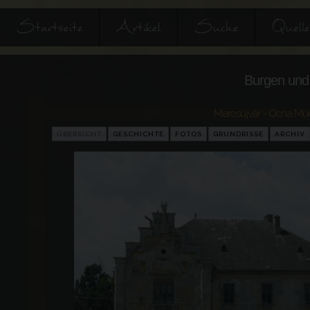
Startseite
Artikel
Suche
Quell
Burgen und 
Marosújvár - Ocna Mu
ÜBERSICHT
GESCHICHTE
FOTOS
GRUNDRISSE
ARCHIV