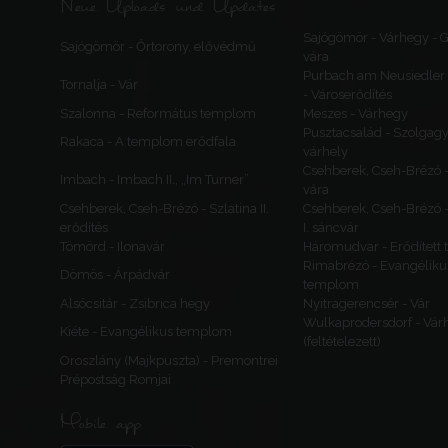
Neue Uploads und Updates
Sajógömör - Várhegy -
Sajógömör - Őrtorony, elővédmű
vára
Purbach am Neusiedler 
Tornalja - Vár
- Városerődítés
Szalonna - Református templom
Meszes - Várhegy
Pusztacsalád - Szolgagy
Rakaca - A templom erődfala
várhely
Csehberek, Cseh-Brézó 
Imbach - Imbach II., „Im Turner”
vára
Csehberek, Cseh-Brézó - Szlatina II.
Csehberek, Cseh-Brézó -
erődítés
I. sáncvár
Tömörd - Ilonavár
Háromudvar - Erődített
Rimabrézó - Evangéliku
Dömös - Árpádvár
templom
Alsócsitár - Zsibrica hegy
Nyitragerencsér - Vár
Wulkaprodersdorf - Vár
Kiéte - Evangélikus templom
(feltételezett)
Oroszlány (Majkpuszta) - Premontrei
Prépostság Romjai
Mobile app