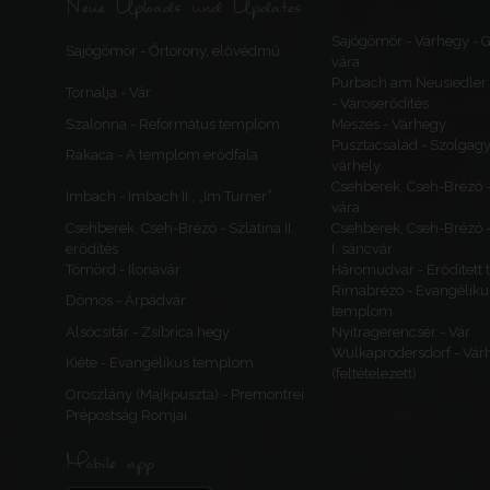
Neue Uploads und Updates
Sajógömör - Várhegy -
Sajógömör - Őrtorony, elővédmű
vára
Purbach am Neusiedler 
Tornalja - Vár
- Városerődítés
Szalonna - Református templom
Meszes - Várhegy
Pusztacsalád - Szolgagy
Rakaca - A templom erődfala
várhely
Csehberek, Cseh-Brézó 
Imbach - Imbach II., „Im Turner”
vára
Csehberek, Cseh-Brézó - Szlatina II.
Csehberek, Cseh-Brézó -
erődítés
I. sáncvár
Tömörd - Ilonavár
Háromudvar - Erődített
Rimabrézó - Evangéliku
Dömös - Árpádvár
templom
Alsócsitár - Zsibrica hegy
Nyitragerencsér - Vár
Wulkaprodersdorf - Vár
Kiéte - Evangélikus templom
(feltételezett)
Oroszlány (Majkpuszta) - Premontrei
Prépostság Romjai
Mobile app