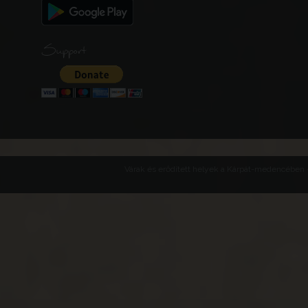
Support
Várak és erődített helyek a Kárpát-medencében -