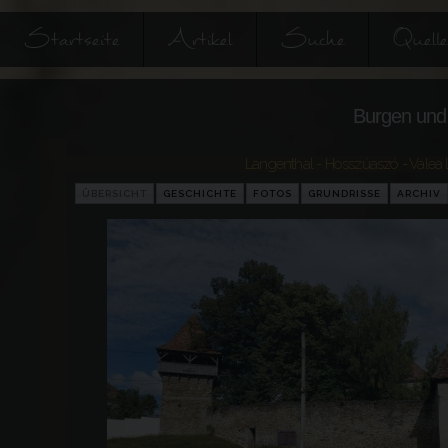
Startseite
Artikel
Suche
Quell
Burgen und 
Langenthal - Hosszúaszó - Valea
ÜBERSICHT
GESCHICHTE
FOTOS
GRUNDRISSE
ARCHIV