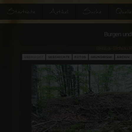
Startseite
Artikel
Suche
Quell
Burgen und 
Bikfalva - Bicfalău
,
R
ÜBERSICHT
GESCHICHTE
FOTOS
GRUNDRISSE
ARCHIV