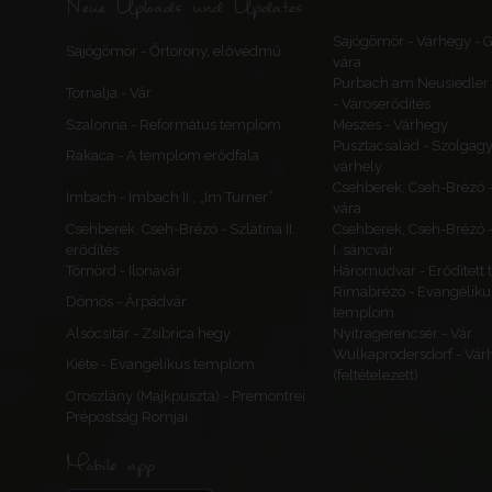
Neue Uploads und Updates
Sajógömör - Várhegy -
Sajógömör - Őrtorony, elővédmű
vára
Purbach am Neusiedler 
Tornalja - Vár
- Városerődítés
Szalonna - Református templom
Meszes - Várhegy
Pusztacsalád - Szolgagy
Rakaca - A templom erődfala
várhely
Csehberek, Cseh-Brézó 
Imbach - Imbach II., „Im Turner”
vára
Csehberek, Cseh-Brézó - Szlatina II.
Csehberek, Cseh-Brézó -
erődítés
I. sáncvár
Tömörd - Ilonavár
Háromudvar - Erődített
Rimabrézó - Evangéliku
Dömös - Árpádvár
templom
Alsócsitár - Zsibrica hegy
Nyitragerencsér - Vár
Wulkaprodersdorf - Vár
Kiéte - Evangélikus templom
(feltételezett)
Oroszlány (Majkpuszta) - Premontrei
Prépostság Romjai
Mobile app