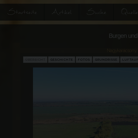
Startseite
Artikel
Suche
Quell
Burgen und 
Nagykarácsony
,
ÜBERSICHT
GESCHICHTE
FOTOS
GRUNDRISSE
LUFTAU