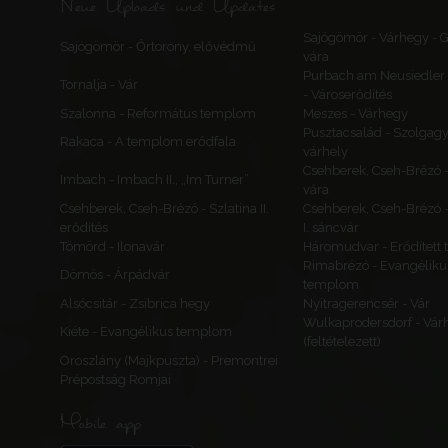
Neue Uploads und Updates
Sajógömör - Várhegy -
Sajógömör - Őrtorony, elővédmű
vára
Purbach am Neusiedler 
Tornalja - Vár
- Városerődítés
Szalonna - Református templom
Meszes - Várhegy
Pusztacsalád - Szolgagy
Rakaca - A templom erődfala
várhely
Csehberek, Cseh-Brézó 
Imbach - Imbach II., „Im Turner”
vára
Csehberek, Cseh-Brézó - Szlatina II.
Csehberek, Cseh-Brézó -
erődítés
I. sáncvár
Tömörd - Ilonavár
Háromudvar - Erődített
Rimabrézó - Evangéliku
Dömös - Árpádvár
templom
Alsócsitár - Zsibrica hegy
Nyitragerencsér - Vár
Wulkaprodersdorf - Vár
Kiéte - Evangélikus templom
(feltételezett)
Oroszlány (Majkpuszta) - Premontrei
Prépostság Romjai
Mobile app