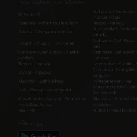
Neue Uploads und Updates
Purbach am Neusiedler 
Tornalja - Vár
- Városerődítés
Szalonna - Református templom
Meszes - Várhegy
Pusztacsalád - Szolgagy
Rakaca - A templom erődfala
várhely
Csehberek, Cseh-Brézó 
Imbach - Imbach II., „Im Turner”
vára
Csehberek, Cseh-Brézó - Szlatina II.
Csehberek, Cseh-Brézó -
erődítés
I. sáncvár
Tömörd - Ilonavár
Háromudvar - Erődített
Rimabrézó - Evangéliku
Dömös - Árpádvár
templom
Alsócsitár - Zsibrica hegy
Nyitragerencsér - Vár
Wulkaprodersdorf - Vár
Kiéte - Evangélikus templom
(feltételezett)
Oroszlány (Majkpuszta) - Premontrei
Cibakháza - Kiserőd, 18
Prépostság Romjai
erődítések
Rezi - Vár
Kurityán - Pálos kolosto
Mobile app