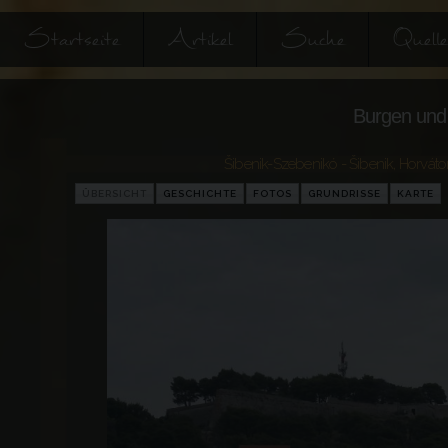
Startseite
Artikel
Suche
Quell
Burgen und 
Šibenik-Szebenikó - Šibenik
,
Horváto
ÜBERSICHT
GESCHICHTE
FOTOS
GRUNDRISSE
KARTE