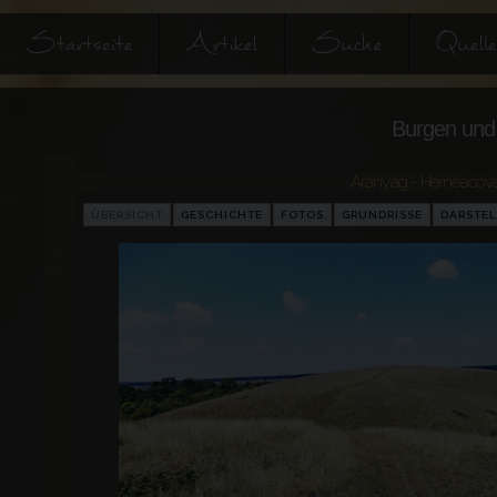
Startseite
Artikel
Suche
Quell
Burgen und 
Aranyág - Herneacov
ÜBERSICHT
GESCHICHTE
FOTOS
GRUNDRISSE
DARSTE