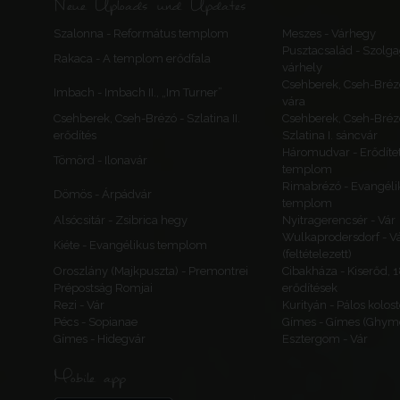
Neue Uploads und Updates
Szalonna - Református templom
Meszes - Várhegy
Pusztacsalád - Szolga
Rakaca - A templom erődfala
várhely
Csehberek, Cseh-Bréz
Imbach - Imbach II., „Im Turner”
vára
Csehberek, Cseh-Brézó - Szlatina II.
Csehberek, Cseh-Bréz
erődítés
Szlatina I. sáncvár
Háromudvar - Erődítet
Tömörd - Ilonavár
templom
Rimabrézó - Evangéli
Dömös - Árpádvár
templom
Alsócsitár - Zsibrica hegy
Nyitragerencsér - Vár
Wulkaprodersdorf - V
Kiéte - Evangélikus templom
(feltételezett)
Oroszlány (Majkpuszta) - Premontrei
Cibakháza - Kiserőd, 
Prépostság Romjai
erődítések
Rezi - Vár
Kurityán - Pálos kolos
Pécs - Sopianae
Gímes - Gímes (Ghyme
Gímes - Hidegvár
Esztergom - Vár
Mobile app