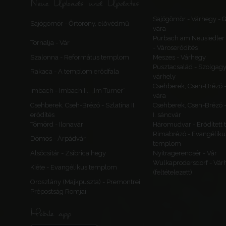
Neue Uploads und Updates
Sajógömör - Várhegy -
Sajógömör - Őrtorony, elővédmű
vára
Purbach am Neusiedler 
Tornalja - Vár
- Városerődítés
Szalonna - Református templom
Meszes - Várhegy
Pusztacsalád - Szolgagy
Rakaca - A templom erődfala
várhely
Csehberek, Cseh-Brézó 
Imbach - Imbach II., „Im Turner”
vára
Csehberek, Cseh-Brézó - Szlatina II.
Csehberek, Cseh-Brézó -
erődítés
I. sáncvár
Tömörd - Ilonavár
Háromudvar - Erődített
Rimabrézó - Evangéliku
Dömös - Árpádvár
templom
Alsócsitár - Zsibrica hegy
Nyitragerencsér - Vár
Wulkaprodersdorf - Vár
Kiéte - Evangélikus templom
(feltételezett)
Oroszlány (Majkpuszta) - Premontrei
Prépostság Romjai
Mobile app