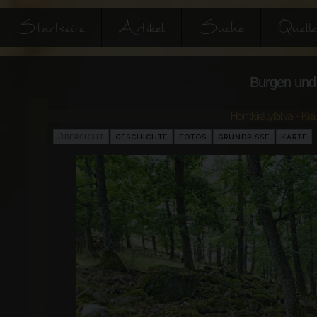
Startseite
Artikel
Suche
Quell
Burgen und 
Hontkirályfalva - Kr
ÜBERSICHT
GESCHICHTE
FOTOS
GRUNDRISSE
KARTE