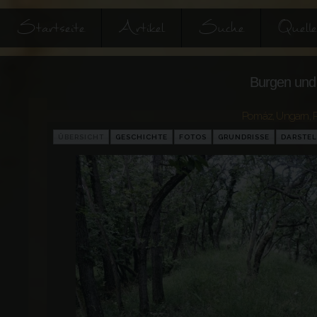
Startseite
Artikel
Suche
Quell
Burgen und 
Pomáz
,
Ungarn
,
ÜBERSICHT
GESCHICHTE
FOTOS
GRUNDRISSE
DARSTE