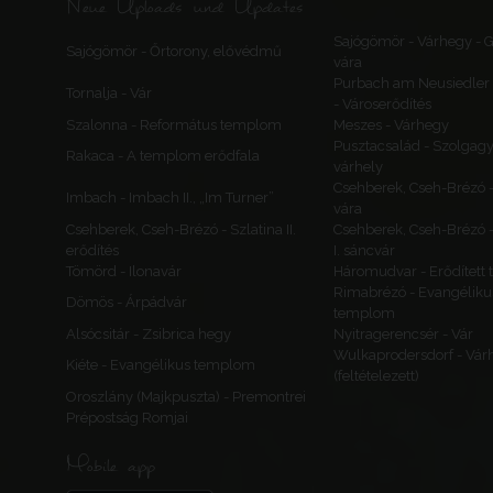
Neue Uploads und Updates
Sajógömör - Várhegy -
Sajógömör - Őrtorony, elővédmű
vára
Purbach am Neusiedler 
Tornalja - Vár
- Városerődítés
Szalonna - Református templom
Meszes - Várhegy
Pusztacsalád - Szolgagy
Rakaca - A templom erődfala
várhely
Csehberek, Cseh-Brézó 
Imbach - Imbach II., „Im Turner”
vára
Csehberek, Cseh-Brézó - Szlatina II.
Csehberek, Cseh-Brézó -
erődítés
I. sáncvár
Tömörd - Ilonavár
Háromudvar - Erődített
Rimabrézó - Evangéliku
Dömös - Árpádvár
templom
Alsócsitár - Zsibrica hegy
Nyitragerencsér - Vár
Wulkaprodersdorf - Vár
Kiéte - Evangélikus templom
(feltételezett)
Oroszlány (Majkpuszta) - Premontrei
Prépostság Romjai
Mobile app