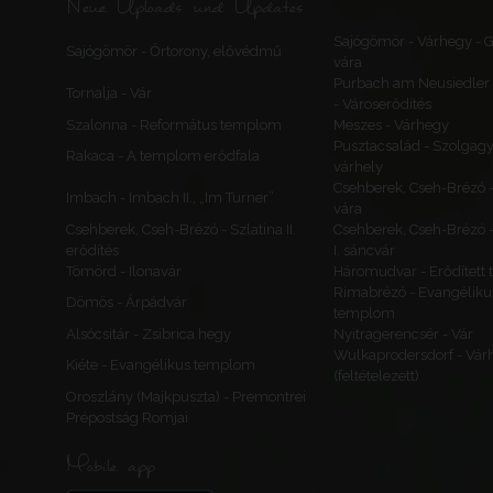
Neue Uploads und Updates
Sajógömör - Várhegy -
Sajógömör - Őrtorony, elővédmű
vára
Purbach am Neusiedler 
Tornalja - Vár
- Városerődítés
Szalonna - Református templom
Meszes - Várhegy
Pusztacsalád - Szolgagy
Rakaca - A templom erődfala
várhely
Csehberek, Cseh-Brézó 
Imbach - Imbach II., „Im Turner”
vára
Csehberek, Cseh-Brézó - Szlatina II.
Csehberek, Cseh-Brézó -
erődítés
I. sáncvár
Tömörd - Ilonavár
Háromudvar - Erődített
Rimabrézó - Evangéliku
Dömös - Árpádvár
templom
Alsócsitár - Zsibrica hegy
Nyitragerencsér - Vár
Wulkaprodersdorf - Vár
Kiéte - Evangélikus templom
(feltételezett)
Oroszlány (Majkpuszta) - Premontrei
Prépostság Romjai
Mobile app