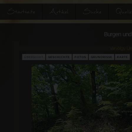
Startseite
Artikel
Suche
Quell
Burgen und 
Várvölgy
,
Un
ÜBERSICHT
GESCHICHTE
FOTOS
GRUNDRISSE
KARTE