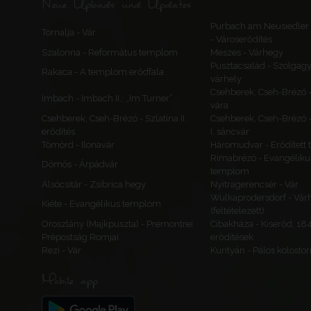
Neue Uploads und Updates
Purbach am Neusiedler 
Tornalja - Vár
- Városerődítés
Szalonna - Református templom
Meszes - Várhegy
Pusztacsalád - Szolgagy
Rakaca - A templom erődfala
várhely
Csehberek, Cseh-Brézó 
Imbach - Imbach II., „Im Turner”
vára
Csehberek, Cseh-Brézó - Szlatina II.
Csehberek, Cseh-Brézó -
erődítés
I. sáncvár
Tömörd - Ilonavár
Háromudvar - Erődített
Rimabrézó - Evangéliku
Dömös - Árpádvár
templom
Alsócsitár - Zsibrica hegy
Nyitragerencsér - Vár
Wulkaprodersdorf - Vár
Kiéte - Evangélikus templom
(feltételezett)
Oroszlány (Majkpuszta) - Premontrei
Cibakháza - Kiserőd, 18
Prépostság Romjai
erődítések
Rezi - Vár
Kurityán - Pálos kolosto
Mobile app