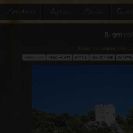
Startseite
Artikel
Suche
Quell
Burgen und 
Trogir-Trau - Trogir
,
Horvátorsz
ÜBERSICHT
GESCHICHTE
FOTOS
GRUNDRISSE
DARSTE