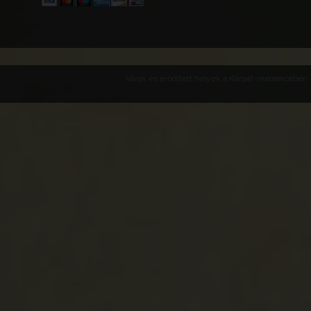
Várak és erődített helyek a Kárpát-medencében -