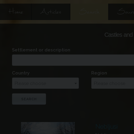
Home
Articles
Search
Sourc
Castles and 
Settlement or description
Country
Region
Please choose
Please choose
Nebljusi