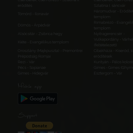
erődítés
Szlatina I. sáncvár
Háromudvar - Erődítet
Tömörd - Ilonavár
templom
Rimabrézó - Evangéli
Dömös - Árpádvár
templom
Alsócsitár - Zsibrica hegy
Nyitragerencsér -
Vulkapordány - Várhe
Kiéte - Evangélikus templom
(feltételezett)
Oroszlány (Majkpuszta) - Premontrei
Cibakháza - Kiserőd, 
Prépostság Romjai
erődítések
Rezi - Vár
Kurityán - Pálos kolos
Pécs - Sopianae
Gímes - Gímes (Ghyme
Gímes - Hidegvár
Esztergom - Vár
Mobile app
Support