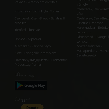
Rakaca - A templom erődfala
várhely
Csehberek, Cseh-Bréz
Imbach - Imbach II., „Im Turner”
vára
Csehberek, Cseh-Brézó - Szlatina II.
Csehberek, Cseh-Bréz
erődítés
Szlatina I. sáncvár
Háromudvar - Erődítet
Tömörd - Ilonavár
templom
Rimabrézó - Evangéli
Dömös - Árpádvár
templom
Alsócsitár - Zsibrica hegy
Nyitragerencsér -
Vulkapordány - Várhe
Kiéte - Evangélikus templom
(feltételezett)
Oroszlány (Majkpuszta) - Premontrei
Prépostság Romjai
Mobile app
Support