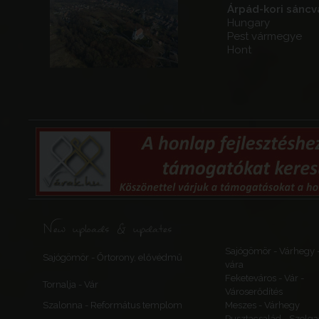
Árpád-kori sáncv
Hungary
Pest vármegye
Hont
New uploads & updates
Sajógömör - Várhegy 
Sajógömör - Őrtorony, elővédmű
vára
Feketeváros - Vár -
Tornalja - Vár
Városerődítés
Szalonna - Református templom
Meszes - Várhegy
Pusztacsalád - Szolga