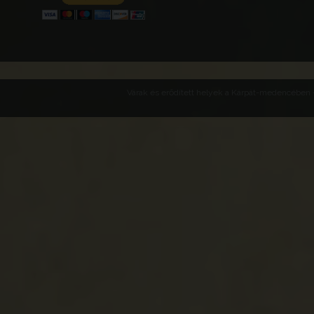
Várak és erődített helyek a Kárpát-medencében -