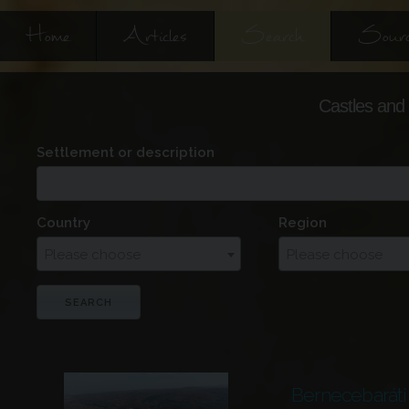
Home
Articles
Search
Sourc
Castles and 
Settlement or description
Country
Region
Please choose
Please choose
Bernecebaráti