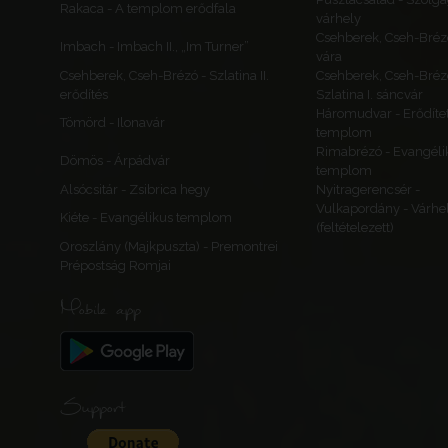
Rakaca - A templom erődfala
várhely
Csehberek, Cseh-Bréz
Imbach - Imbach II., „Im Turner”
vára
Csehberek, Cseh-Brézó - Szlatina II.
Csehberek, Cseh-Bréz
erődítés
Szlatina I. sáncvár
Háromudvar - Erődítet
Tömörd - Ilonavár
templom
Rimabrézó - Evangéli
Dömös - Árpádvár
templom
Alsócsitár - Zsibrica hegy
Nyitragerencsér -
Vulkapordány - Várhe
Kiéte - Evangélikus templom
(feltételezett)
Oroszlány (Majkpuszta) - Premontrei
Prépostság Romjai
Mobile app
Support