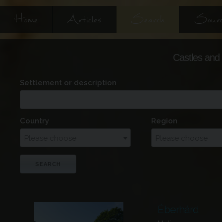
Home
Articles
Search
Sourc
Castles and 
Settlement or description
Country
Region
Please choose
Please choose
Éberhárd