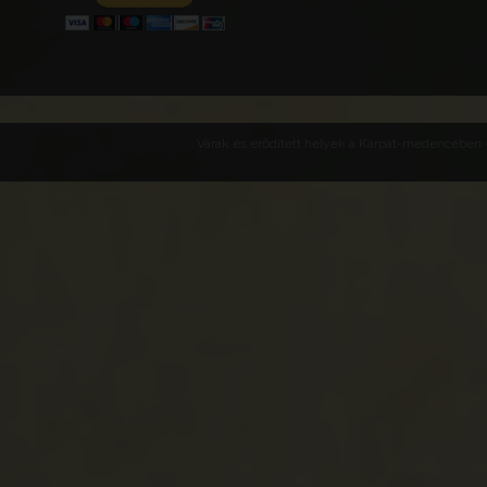
Várak és erődített helyek a Kárpát-medencében -