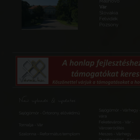
Malinovo
Vár
Slovakia
Felvidék
Pozsony
New uploads & updates
Sajógömör - Várhegy 
Sajógömör - Őrtorony, elővédmű
vára
Feketeváros - Vár -
Tornalja - Vár
Városerődítés
Szalonna - Református templom
Meszes - Várhegy
Pusztacsalád - Szolga