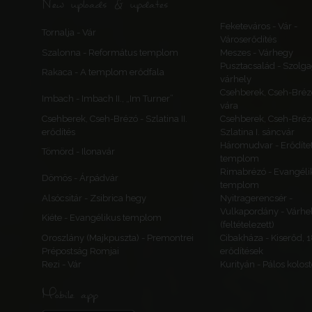
New uploads & updates
Feketeváros - Vár -
Tornalja - Vár
Városerődítés
Szalonna - Református templom
Meszes - Várhegy
Pusztacsalád - Szolga
Rakaca - A templom erődfala
várhely
Csehberek, Cseh-Bréz
Imbach - Imbach II., „Im Turner”
vára
Csehberek, Cseh-Brézó - Szlatina II.
Csehberek, Cseh-Bréz
erődítés
Szlatina I. sáncvár
Háromudvar - Erődítet
Tömörd - Ilonavár
templom
Rimabrézó - Evangéli
Dömös - Árpádvár
templom
Alsócsitár - Zsibrica hegy
Nyitragerencsér -
Vulkapordány - Várhe
Kiéte - Evangélikus templom
(feltételezett)
Oroszlány (Majkpuszta) - Premontrei
Cibakháza - Kiserőd, 
Prépostság Romjai
erődítések
Rezi - Vár
Kurityán - Pálos kolos
Mobile app