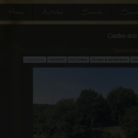
Home
Articles
Search
Sourc
Castles and 
Zalabér
,
Hun
OVERVIEW
HISTORY
PICTURES
PLANS & DRAWINGS
AE