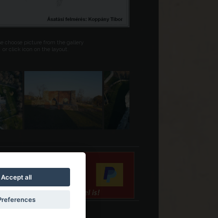
se choose picture from the gallery
or click icon on the layout.
Accept all
Preferences