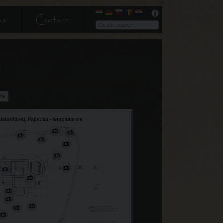
us
Contact
PS