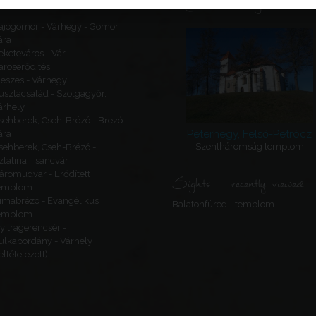
Recommended sights
ajógömör - Várhegy - Gömör
ára
eketeváros - Vár -
ároserődítés
eszes - Várhegy
usztacsalád - Szolgagyőr,
árhely
sehberek, Cseh-Brézó - Brezó
Péterhegy, Felső-Petrócz
ára
Szentháromság templom
sehberek, Cseh-Brézó -
zlatina I. sáncvár
áromudvar - Erődített
Sights - recently viewed
emplom
imabrézó - Evangélikus
Balatonfüred - templom
emplom
yitragerencsér -
ulkapordány - Várhely
feltételezett)