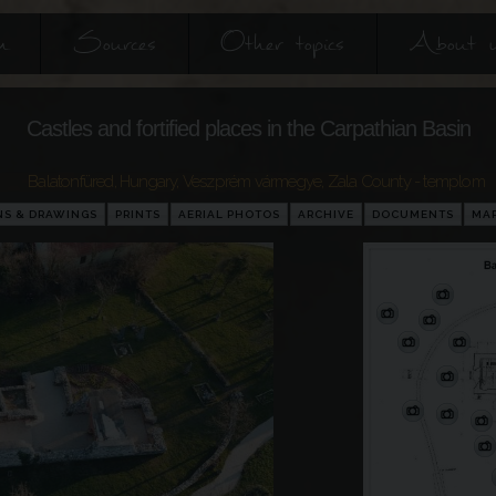
h
Sources
Other topics
About 
Castles and fortified places in the Carpathian Basin
Balatonfüred
,
Hungary
,
Veszprém vármegye
,
Zala County
- templom
NS & DRAWINGS
PRINTS
AERIAL PHOTOS
ARCHIVE
DOCUMENTS
MA