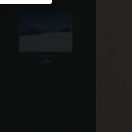
Szentmihály
Zdela