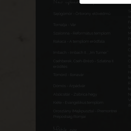
New uploads & updates
S
Sajógömör - Őrtorony, elővédmű
v
F
Tornalja - Vár
V
Szalonna - Református templom
M
P
Rakaca - A templom erődfala
v
C
Imbach - Imbach II., „Im Turner”
v
Csehberek, Cseh-Brézó - Szlatina II.
C
erődítés
S
H
Tömörd - Ilonavár
t
R
Dömös - Árpádvár
t
Alsócsitár - Zsibrica hegy
N
V
Kiéte - Evangélikus templom
(
Oroszlány (Majkpuszta) - Premontrei
Prépostság Romjai
Mobile app