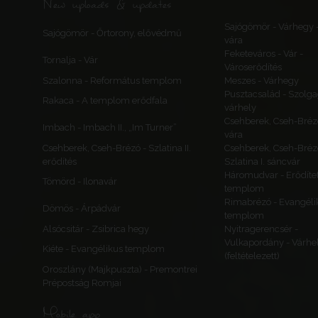
New uploads & updates
Sajógömör - Várhegy 
Sajógömör - Őrtorony, elővédmű
vára
Feketeváros - Vár -
Tornalja - Vár
Városerődítés
Szalonna - Református templom
Meszes - Várhegy
Pusztacsalád - Szolga
Rakaca - A templom erődfala
várhely
Csehberek, Cseh-Bréz
Imbach - Imbach II., „Im Turner”
vára
Csehberek, Cseh-Brézó - Szlatina II.
Csehberek, Cseh-Bréz
erődítés
Szlatina I. sáncvár
Háromudvar - Erődítet
Tömörd - Ilonavár
templom
Rimabrézó - Evangéli
Dömös - Árpádvár
templom
Alsócsitár - Zsibrica hegy
Nyitragerencsér -
Vulkapordány - Várhe
Kiéte - Evangélikus templom
(feltételezett)
Oroszlány (Majkpuszta) - Premontrei
Prépostság Romjai
Mobile app