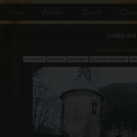
Home
Articles
Search
Sourc
Castles and 
Severin na Kupi
,
Croat
OVERVIEW
HISTORY
PICTURES
PLANS & DRAWINGS
AR