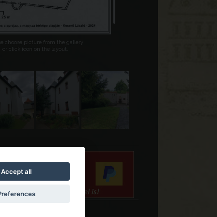
se choose picture from the gallery
or click icon on the layout.
Accept all
Preferences