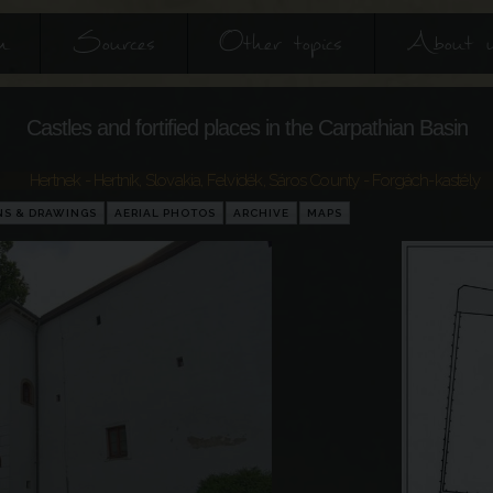
h
Sources
Other topics
About 
Castles and fortified places in the Carpathian Basin
Hertnek - Hertník
,
Slovakia
,
Felvidék
,
Sáros County
- Forgách-kastély
NS & DRAWINGS
AERIAL PHOTOS
ARCHIVE
MAPS