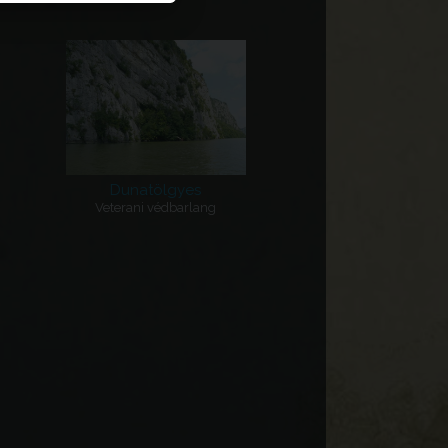
Dunatölgyes
Veterani védbarlang