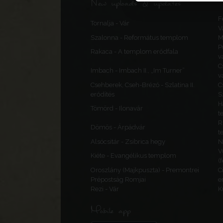
New uploads & updates
F
Tornalja - Vár
V
Szalonna - Református templom
M
P
Rakaca - A templom erődfala
v
C
Imbach - Imbach II., „Im Turner”
v
Csehberek, Cseh-Brézó - Szlatina II.
C
erődítés
S
H
Tömörd - Ilonavár
t
R
Dömös - Árpádvár
t
Alsócsitár - Zsibrica hegy
N
V
Kiéte - Evangélikus templom
(
Oroszlány (Majkpuszta) - Premontrei
C
Prépostság Romjai
e
Rezi - Vár
K
Mobile app