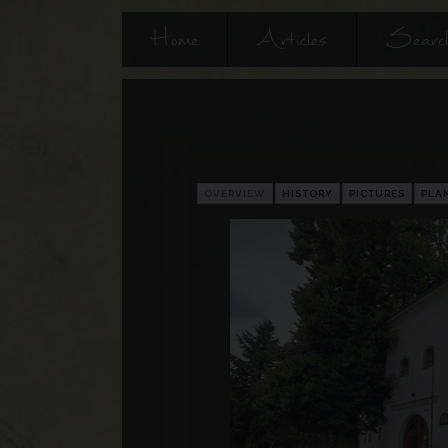
Home
Articles
Searc
OVERVIEW
HISTORY
PICTURES
PLA