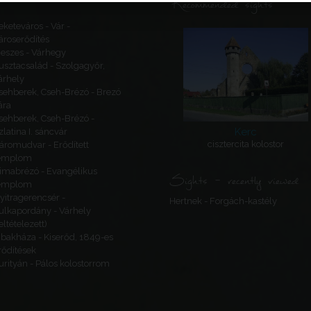
Recommended sights
eketeváros - Vár -
ároserődítés
eszes - Várhegy
usztacsalád - Szolgagyőr,
árhely
sehberek, Cseh-Brézó - Brezó
ára
sehberek, Cseh-Brézó -
Kerc
zlatina I. sáncvár
cisztercita kolostor
áromudvar - Erődített
emplom
imabrézó - Evangélikus
Sights - recently viewed
emplom
yitragerencsér -
Hertnek - Forgách-kastély
ulkapordány - Várhely
feltételezett)
ibakháza - Kiserőd, 1849-es
rődítések
urityán - Pálos kolostorrom