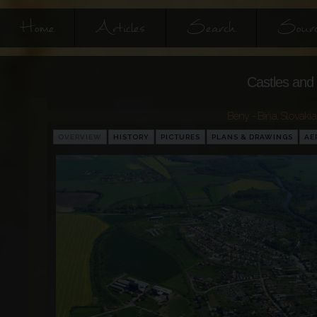
Home
Articles
Search
Sourc
Castles and 
Bény - Bíňa
,
Slovakia
OVERVIEW
HISTORY
PICTURES
PLANS & DRAWINGS
AE