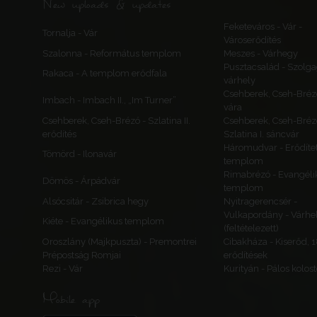
New uploads & updates
Feketeváros - Vár -
Tornalja - Vár
Városerődítés
Szalonna - Református templom
Meszes - Várhegy
Pusztacsalád - Szolga
Rakaca - A templom erődfala
várhely
Csehberek, Cseh-Bréz
Imbach - Imbach II., „Im Turner”
vára
Csehberek, Cseh-Brézó - Szlatina II.
Csehberek, Cseh-Bréz
erődítés
Szlatina I. sáncvár
Háromudvar - Erődítet
Tömörd - Ilonavár
templom
Rimabrézó - Evangéli
Dömös - Árpádvár
templom
Alsócsitár - Zsibrica hegy
Nyitragerencsér -
Vulkapordány - Várhe
Kiéte - Evangélikus templom
(feltételezett)
Oroszlány (Majkpuszta) - Premontrei
Cibakháza - Kiserőd, 
Prépostság Romjai
erődítések
Rezi - Vár
Kurityán - Pálos kolos
Mobile app