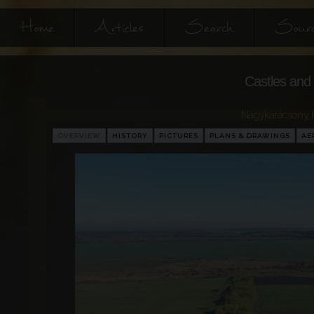
Home
Articles
Search
Sourc
Castles and 
Nagykarácsony
,
OVERVIEW
HISTORY
PICTURES
PLANS & DRAWINGS
AE