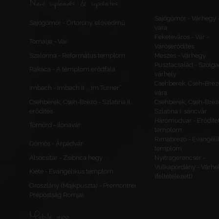
New uploads & updates
Sajógömör - Várhegy 
Sajógömör - Őrtorony, elővédmű
vára
Feketeváros - Vár -
Tornalja - Vár
Városerődítés
Szalonna - Református templom
Meszes - Várhegy
Pusztacsalád - Szolga
Rakaca - A templom erődfala
várhely
Csehberek, Cseh-Bréz
Imbach - Imbach II., „Im Turner”
vára
Csehberek, Cseh-Brézó - Szlatina II.
Csehberek, Cseh-Bréz
erődítés
Szlatina I. sáncvár
Háromudvar - Erődítet
Tömörd - Ilonavár
templom
Rimabrézó - Evangéli
Dömös - Árpádvár
templom
Alsócsitár - Zsibrica hegy
Nyitragerencsér -
Vulkapordány - Várhe
Kiéte - Evangélikus templom
(feltételezett)
Oroszlány (Majkpuszta) - Premontrei
Prépostság Romjai
Mobile app