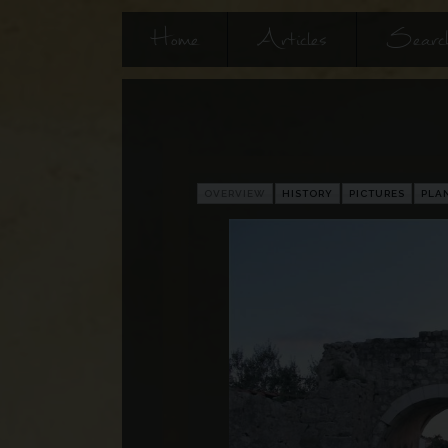
Home
Articles
Searc
OVERVIEW
HISTORY
PICTURES
PLA