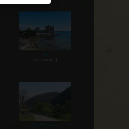
Vir
Kaštelina erőd
Ósebeshely