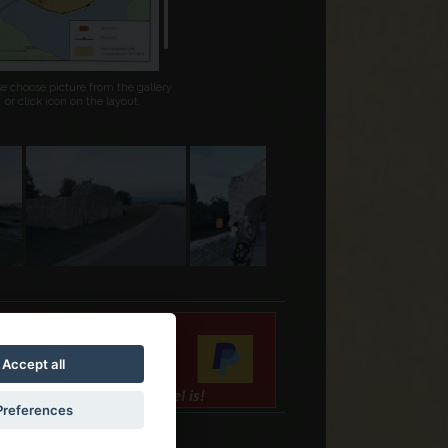
se choose picture from the gallery
or click icon on the layout.
Accept all
Preferences