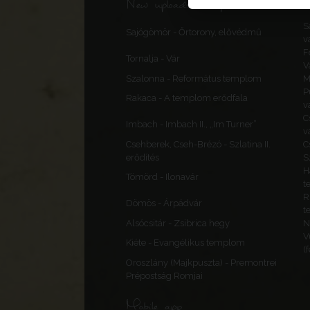
New uploads & updates
S
Sajógömör - Őrtorony, elővédmű
v
F
Tornalja - Vár
V
Szalonna - Református templom
M
P
Rakaca - A templom erődfala
v
C
Imbach - Imbach II., „Im Turner”
v
Csehberek, Cseh-Brézó - Szlatina II.
C
erődítés
S
H
Tömörd - Ilonavár
t
R
Dömös - Árpádvár
t
Alsócsitár - Zsibrica hegy
N
V
Kiéte - Evangélikus templom
(
Oroszlány (Majkpuszta) - Premontrei
Prépostság Romjai
Mobile app