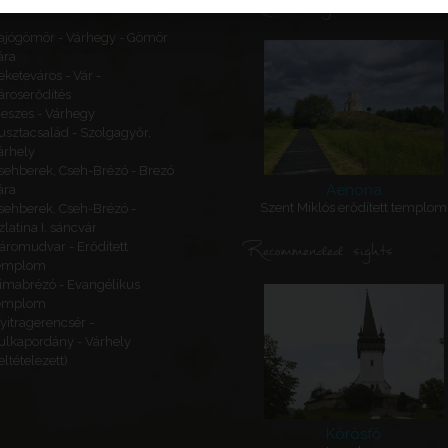
Related sights
ajógömör - Várhegy - Gömör
ára
eketeváros - Vár -
ároserődítés
eszes - Várhegy
usztacsalád - Szolgagyőr,
árhely
sehberek, Cseh-Brézó - Brezó
Aenona
ára
Szent Miklós erődített templom
sehberek, Cseh-Brézó -
zlatina I. sáncvár
Recommended sights
áromudvar - Erődített
emplom
imabrézó - Evangélikus
emplom
yitragerencsér -
ulkapordány - Várhely
feltételezett)
Körösfő