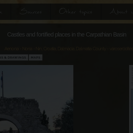
h
Sources
Other topics
About 
Castles and fortified places in the Carpathian Basin
Aenona - Nona - Nin
,
Croatia
,
Dalmácia
,
Dalmatia County
- városerődíté
NS & DRAWINGS
MAPS