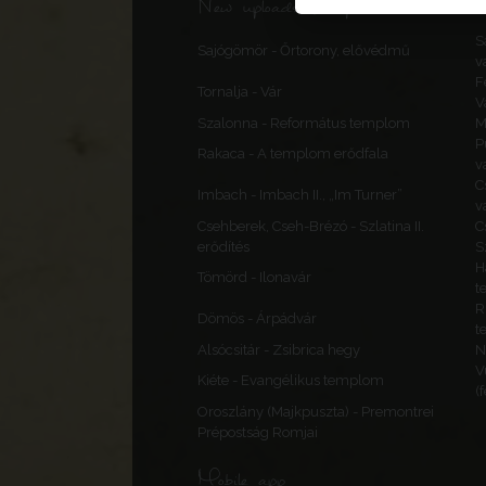
New uploads & updates
S
Sajógömör - Őrtorony, elővédmű
v
F
Tornalja - Vár
V
Szalonna - Református templom
M
P
Rakaca - A templom erődfala
v
C
Imbach - Imbach II., „Im Turner”
v
Csehberek, Cseh-Brézó - Szlatina II.
C
erődítés
S
H
Tömörd - Ilonavár
t
R
Dömös - Árpádvár
t
Alsócsitár - Zsibrica hegy
N
V
Kiéte - Evangélikus templom
(
Oroszlány (Majkpuszta) - Premontrei
Prépostság Romjai
Mobile app