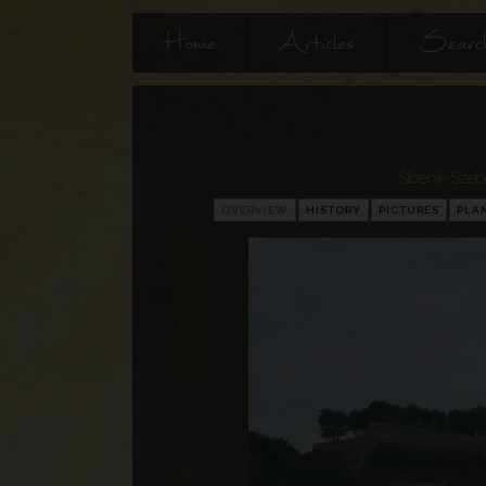
Home
Articles
Searc
Šibenik-Szeb
OVERVIEW
HISTORY
PICTURES
PLA