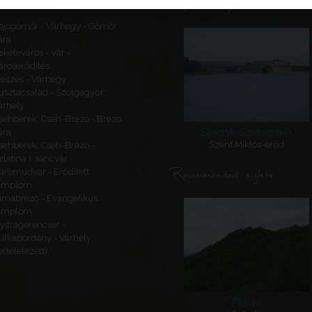
Related sights
ajógömör - Várhegy - Gömör
ára
eketeváros - Vár -
ároserődítés
eszes - Várhegy
usztacsalád - Szolgagyőr,
árhely
sehberek, Cseh-Brézó - Brezó
Šibenik-Szebenikó
ára
Szent Miklós-erőd
sehberek, Cseh-Brézó -
zlatina I. sáncvár
Recommended sights
áromudvar - Erődített
emplom
imabrézó - Evangélikus
emplom
yitragerencsér -
ulkapordány - Várhely
feltételezett)
Plaski