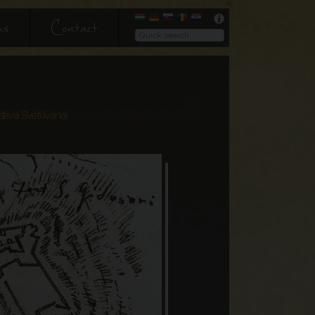
us
Contact
đava Sveti Ivana)