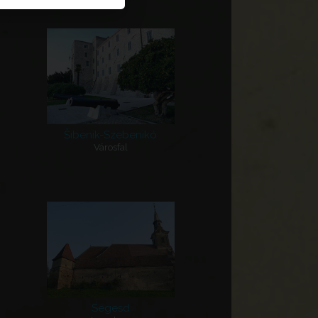
Šibenik-Szebenikó
Városfal
Segesd