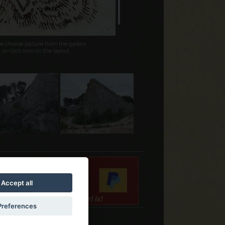
se choose picture from the gallery
or click icon on the layout.
Accept all
Preferences