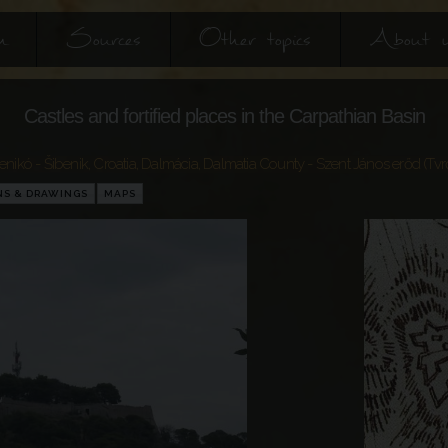
h
Sources
Other topics
About 
Castles and fortified places in the Carpathian Basin
enikó - Šibenik
,
Croatia
,
Dalmácia
,
Dalmatia County
- Szent János erőd (Tvr
NS & DRAWINGS
MAPS