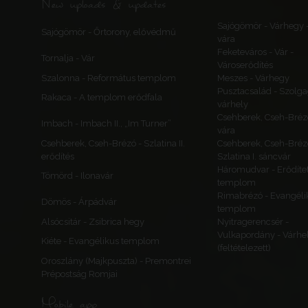
New uploads & updates
Sajógömör - Várhegy 
Sajógömör - Őrtorony, elővédmű
vára
Feketeváros - Vár -
Tornalja - Vár
Városerődítés
Szalonna - Református templom
Meszes - Várhegy
Pusztacsalád - Szolga
Rakaca - A templom erődfala
várhely
Csehberek, Cseh-Bréz
Imbach - Imbach II., „Im Turner”
vára
Csehberek, Cseh-Brézó - Szlatina II.
Csehberek, Cseh-Bréz
erődítés
Szlatina I. sáncvár
Háromudvar - Erődítet
Tömörd - Ilonavár
templom
Rimabrézó - Evangéli
Dömös - Árpádvár
templom
Alsócsitár - Zsibrica hegy
Nyitragerencsér -
Vulkapordány - Várhe
Kiéte - Evangélikus templom
(feltételezett)
Oroszlány (Majkpuszta) - Premontrei
Prépostság Romjai
Mobile app