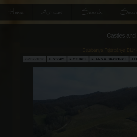
Home
Articles
Search
Sourc
Castles and 
Bélabánya, Fejérbánya, Dilln 
OVERVIEW
HISTORY
PICTURES
PLANS & DRAWINGS
AE