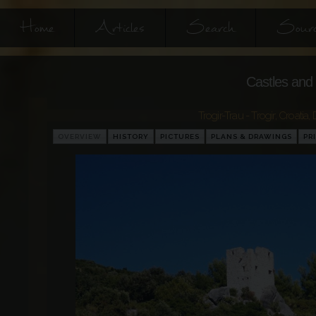
Home
Articles
Search
Sourc
Castles and 
Trogir-Trau - Trogir
,
Croatia
,
OVERVIEW
HISTORY
PICTURES
PLANS & DRAWINGS
PR