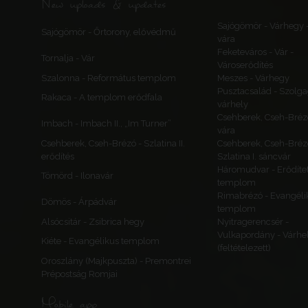
New uploads & updates
Sajógömör - Várhegy 
Sajógömör - Őrtorony, elővédmű
vára
Feketeváros - Vár -
Tornalja - Vár
Városerődítés
Szalonna - Református templom
Meszes - Várhegy
Pusztacsalád - Szolga
Rakaca - A templom erődfala
várhely
Csehberek, Cseh-Bréz
Imbach - Imbach II., „Im Turner”
vára
Csehberek, Cseh-Brézó - Szlatina II.
Csehberek, Cseh-Bréz
erődítés
Szlatina I. sáncvár
Háromudvar - Erődítet
Tömörd - Ilonavár
templom
Rimabrézó - Evangéli
Dömös - Árpádvár
templom
Alsócsitár - Zsibrica hegy
Nyitragerencsér -
Vulkapordány - Várhe
Kiéte - Evangélikus templom
(feltételezett)
Oroszlány (Majkpuszta) - Premontrei
Prépostság Romjai
Mobile app