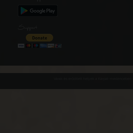
Support
Várak és erődített helyek a Kárpát-medencében -