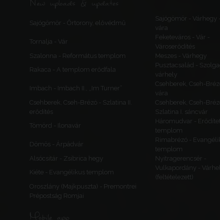
New uploads & updates
Sajógömör - Várhegy 
Sajógömör - Őrtorony, elővédmű
vára
Feketeváros - Vár -
Tornalja - Vár
Városerődítés
Szalonna - Református templom
Meszes - Várhegy
Pusztacsalád - Szolga
Rakaca - A templom erődfala
várhely
Csehberek, Cseh-Bréz
Imbach - Imbach II., „Im Turner”
vára
Csehberek, Cseh-Brézó - Szlatina II.
Csehberek, Cseh-Bréz
erődítés
Szlatina I. sáncvár
Háromudvar - Erődítet
Tömörd - Ilonavár
templom
Rimabrézó - Evangéli
Dömös - Árpádvár
templom
Alsócsitár - Zsibrica hegy
Nyitragerencsér -
Vulkapordány - Várhe
Kiéte - Evangélikus templom
(feltételezett)
Oroszlány (Majkpuszta) - Premontrei
Prépostság Romjai
Mobile app