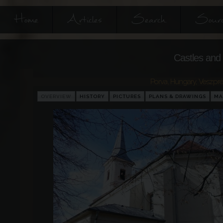
Home
Articles
Search
Sourc
Castles and 
Porva
,
Hungary
,
Veszpr
OVERVIEW
HISTORY
PICTURES
PLANS & DRAWINGS
MA