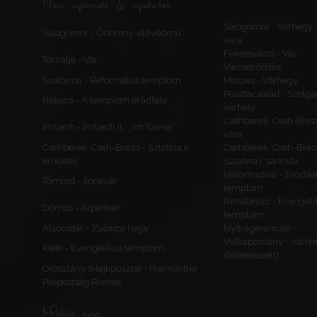
New uploads & updates
Sajógömör - Várhegy 
Sajógömör - Őrtorony, elővédmű
vára
Feketeváros - Vár -
Tornalja - Vár
Városerődítés
Szalonna - Református templom
Meszes - Várhegy
Pusztacsalád - Szolga
Rakaca - A templom erődfala
várhely
Csehberek, Cseh-Bréz
Imbach - Imbach II., „Im Turner”
vára
Csehberek, Cseh-Brézó - Szlatina II.
Csehberek, Cseh-Bréz
erődítés
Szlatina I. sáncvár
Háromudvar - Erődítet
Tömörd - Ilonavár
templom
Rimabrézó - Evangéli
Dömös - Árpádvár
templom
Alsócsitár - Zsibrica hegy
Nyitragerencsér -
Vulkapordány - Várhe
Kiéte - Evangélikus templom
(feltételezett)
Oroszlány (Majkpuszta) - Premontrei
Prépostság Romjai
Mobile app