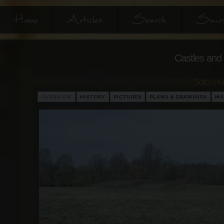
Home
Articles
Search
Sourc
Castles and 
Söjtör
,
Hu
OVERVIEW
HISTORY
PICTURES
PLANS & DRAWINGS
MA