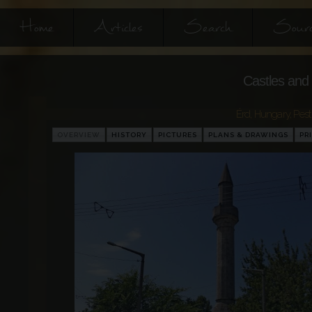
Home
Articles
Search
Sourc
Castles and 
Érd
,
Hungary
,
Pes
OVERVIEW
HISTORY
PICTURES
PLANS & DRAWINGS
PR