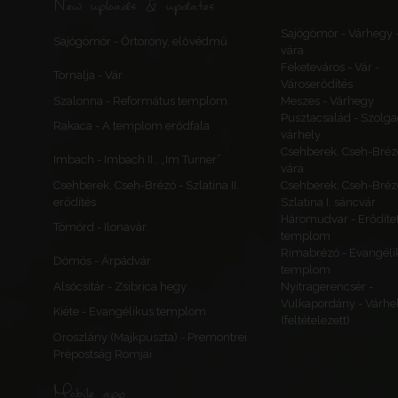
New uploads & updates
Sajógömör - Várhegy 
Sajógömör - Őrtorony, elővédmű
vára
Feketeváros - Vár -
Tornalja - Vár
Városerődítés
Szalonna - Református templom
Meszes - Várhegy
Pusztacsalád - Szolga
Rakaca - A templom erődfala
várhely
Csehberek, Cseh-Bréz
Imbach - Imbach II., „Im Turner”
vára
Csehberek, Cseh-Brézó - Szlatina II.
Csehberek, Cseh-Bréz
erődítés
Szlatina I. sáncvár
Háromudvar - Erődítet
Tömörd - Ilonavár
templom
Rimabrézó - Evangéli
Dömös - Árpádvár
templom
Alsócsitár - Zsibrica hegy
Nyitragerencsér -
Vulkapordány - Várhe
Kiéte - Evangélikus templom
(feltételezett)
Oroszlány (Majkpuszta) - Premontrei
Prépostság Romjai
Mobile app