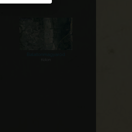
Sarlósár, Strázsahegy,
Rákóczi-hegy
Balatonmagyaród
Kolon
Lutilla templom
Nagylók - Felső Garda