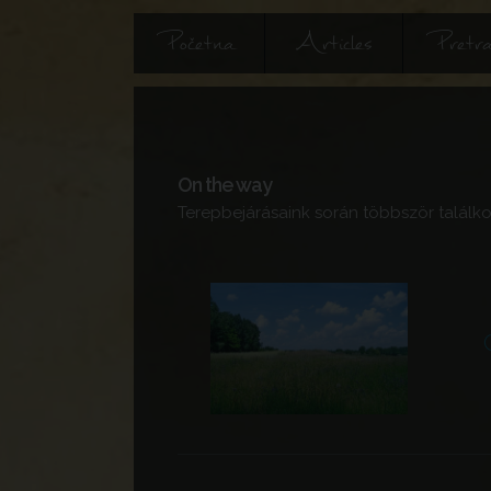
Početna
Articles
Pretra
On the way
Terepbejárásaink során többször találko