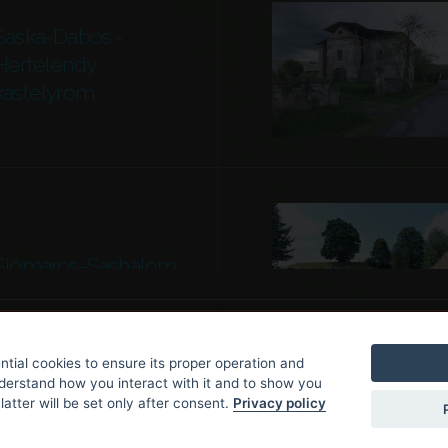
Sáska-Dabos -
Hertelendy
kastélyrom
Siómaros-Sashalom
tial cookies to ensure its proper operation and
nderstand how you interact with it and to show you
latter will be set only after consent.
Privacy policy