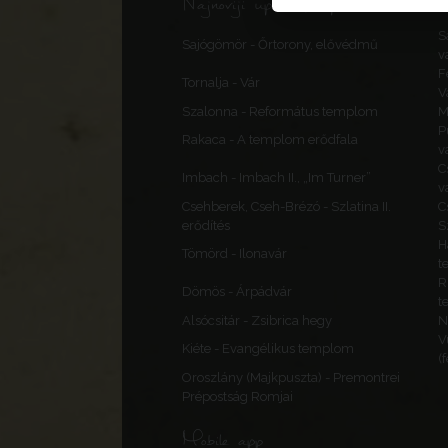
Najnoviji uploadi, ispravci
S
Sajógömör - Őrtorony, elővédmű
v
F
Tornalja - Vár
V
Szalonna - Református templom
M
P
Rakaca - A templom erődfala
v
C
Imbach - Imbach II., „Im Turner”
v
Csehberek, Cseh-Brézó - Szlatina II.
C
erődítés
S
H
Tömörd - Ilonavár
t
R
Dömös - Árpádvár
t
Alsócsitár - Zsibrica hegy
N
V
Kiéte - Evangélikus templom
(
Oroszlány (Majkpuszta) - Premontrei
Prépostság Romjai
Mobile app