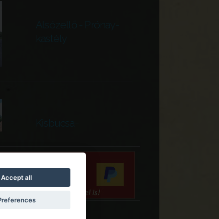
Alsózellő - Prónay-
kastély
Kisbucsa-
Temetődomb
Accept all
Preferences
Tatárszentgyörgy-