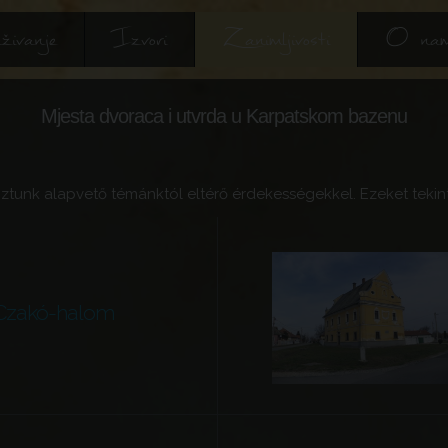
živanje
Izvori
Zanimljivosti
O na
Mjesta dvoraca i utvrda u Karpatskom bazenu
ztunk alapvető témánktól eltérő érdekességekkel. Ezeket tekint
Czakó-halom