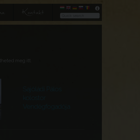
ma
Kontakt
heted meg itt.
Sajóládi Pálos
kolostor
Vendégfogadója