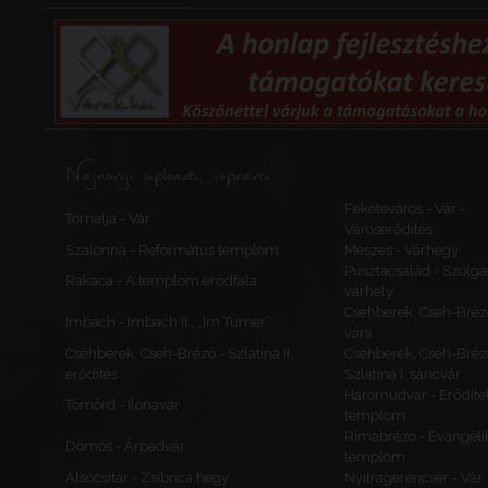
Szlovákia
Felvidék
Árva
Kralován
Najnoviji uploadi, ispravci
Kraľovany
sáncok
Feketeváros - Vár -
Szlovákia
Tornalja - Vár
Városerődítés
Felvidék
Szalonna - Református templom
Meszes - Várhegy
Árva
Pusztacsalád - Szolga
Rakaca - A templom erődfala
várhely
Csehberek, Cseh-Bréz
Imbach - Imbach II., „Im Turner”
vára
Csehberek, Cseh-Brézó - Szlatina II.
Csehberek, Cseh-Bréz
erődítés
Szlatina I. sáncvár
Háromudvar - Erődítet
Tömörd - Ilonavár
templom
Rimabrézó - Evangéli
Dömös - Árpádvár
templom
Alsócsitár - Zsibrica hegy
Nyitragerencsér - Vár