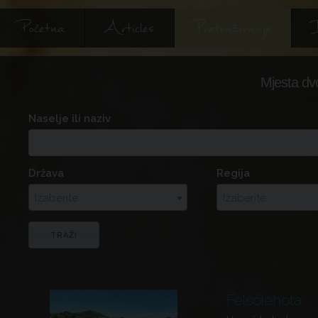
Početna
Articles
Pretraživanje
I
Mjesta dv
Naselje ili naziv
Država
Regija
Izaberite
Izaberite
Felsőlehota