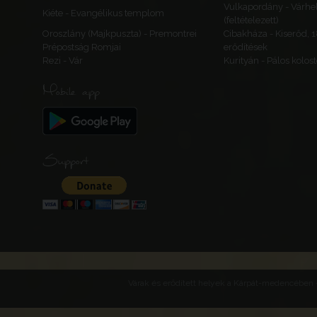
Vulkapordány - Várhe
Kiéte - Evangélikus templom
(feltételezett)
Oroszlány (Majkpuszta) - Premontrei
Cibakháza - Kiserőd, 
Prépostság Romjai
erődítések
Rezi - Vár
Kurityán - Pálos kolos
Mobile app
Support
Várak és erődített helyek a Kárpát-medencében -