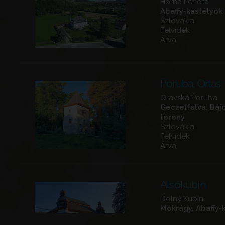
Horná Lehota
Abaffy-kastélyok
Szlovákia
Felvidék
Árva
Poruba, Ortás
Oravská Poruba
Geczelfalva, Baj
torony
Szlovákia
Felvidék
Árva
Alsókubin
Dolný Kubín
Mokrágy, Abaffy-
(Kaštieľ v Mokradi