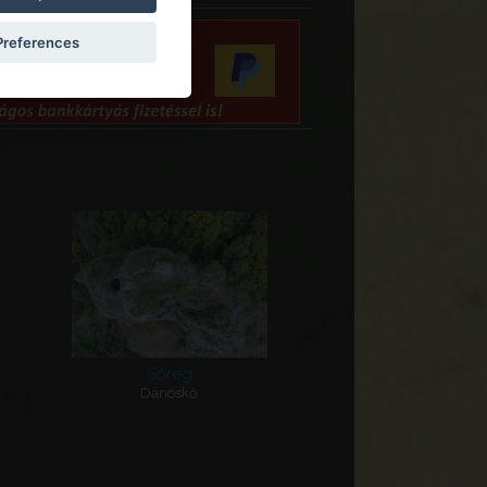
Madžarska
Baranya vármegye
Preferences
Baranya
Batina
Kiskőszeg
Gradec (Leányvár)
Hrvatska
Horvát-Szlavónország
Baranya
Pécs
Sőreg
Dánoskő
Idrisz Baba türbéje
Madžarska
Baranya vármegye
Baranya