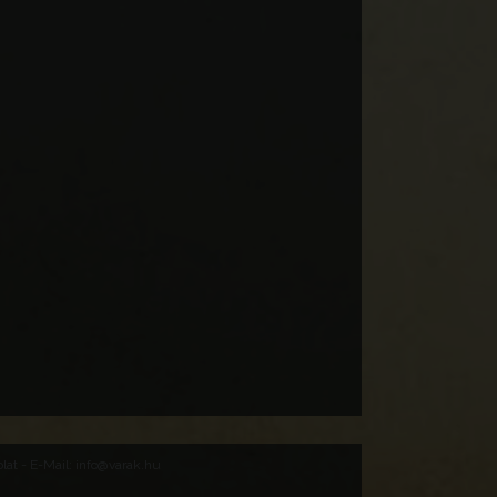
Nagynyárád
Jarad, Narad, Narod,
Njarod (Templomdomb,
földvár, Großnaarad)
Madžarska
Baranya vármegye
Baranya
Cserkút
Keresztelő Szent János-
templom
Madžarska
Baranya vármegye
Baranya
at - E-Mail: info@varak.hu