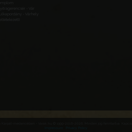
emplom
yitragerencsér - Vár
ulkapordány - Várhely
feltételezett)
Pécs
Jakováli Hasszán Pasa
dzsámi
Madžarska
Baranya vármegye
Baranya
Pécs
Kantavár
Madžarska
Baranya vármegye
Baranya
 a Kárpát-medencében - Varak.hu © 1999-2016-2026. Minden jog fenntartva. Kapcsol
Impressum
Privacy Policy