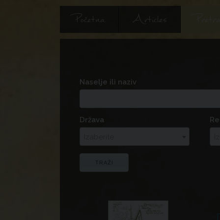
Početna
Articles
Pretra
Naselje ili naziv
Država
Re
Izaberite
I