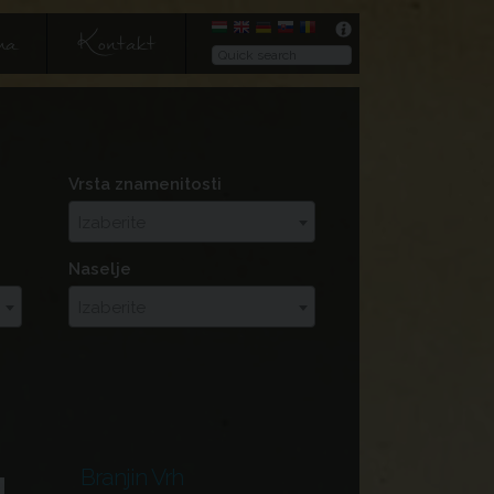
ma
Kontakt
Vrsta znamenitosti
Izaberite
Naselje
Izaberite
Branjin Vrh