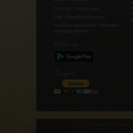
t
Alsócsitár - Zsibrica hegy
N
V
Kiéte - Evangélikus templom
(
Oroszlány (Majkpuszta) - Premontrei
Prépostság Romjai
Mobile app
Support
Várak és erődített helyek