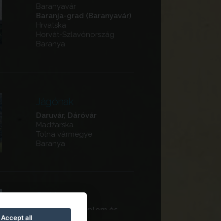
Baranyavár
Baranja-grad (Baranyavár)
Hrvatska
Horvát-Szlavónország
Baranya
Jágónak
Daruvár, Dáróvár
Madžarska
Tolna vármegye
Baranya
Siklós
Ferences templom és
Accept all
kolostor