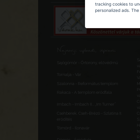
tracking cookies to u
personalized ads. The 
Najnoviji uploadi, ispravci
S
Sajógömör - Őrtorony, elővédmű
v
F
Tornalja - Vár
V
Szalonna - Református templom
M
P
Rakaca - A templom erődfala
v
C
Imbach - Imbach II., „Im Turner”
v
Csehberek, Cseh-Brézó - Szlatina II.
C
erődítés
S
H
Tömörd - Ilonavár
t
R
Dömös - Árpádvár