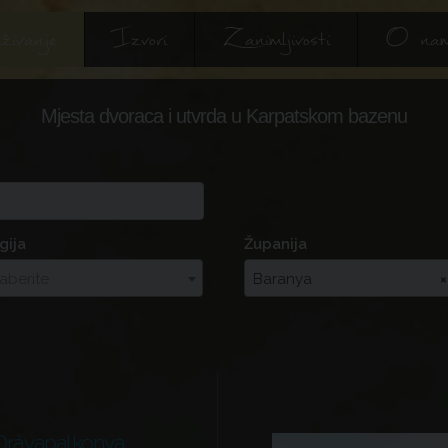
živanje
Izvori
Zanimljivosti
O na
Mjesta dvoraca i utvrda u Karpatskom bazenu
gija
Županija
zaberite
Baranya
×
Drávapalkonya