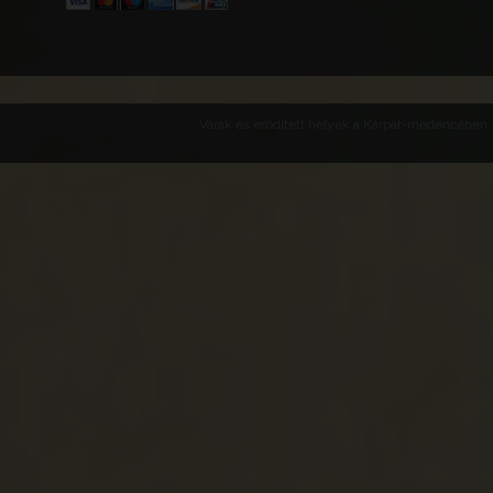
Várak és erődített helyek a Kárpát-medencében -