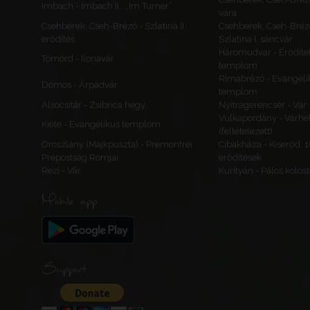
Imbach - Imbach II., „Im Turner”
vára
Csehberek, Cseh-Brézó - Szlatina II.
Csehberek, Cseh-Bréz
erődítés
Szlatina I. sáncvár
Háromudvar - Erődítet
Tömörd - Ilonavár
templom
Rimabrézó - Evangéli
Dömös - Árpádvár
templom
Alsócsitár - Zsibrica hegy
Nyitragerencsér - Vár
Vulkapordány - Várhe
Kiéte - Evangélikus templom
(feltételezett)
Oroszlány (Majkpuszta) - Premontrei
Cibakháza - Kiserőd, 
Prépostság Romjai
erődítések
Rezi - Vár
Kurityán - Pálos kolos
Mobile app
Support