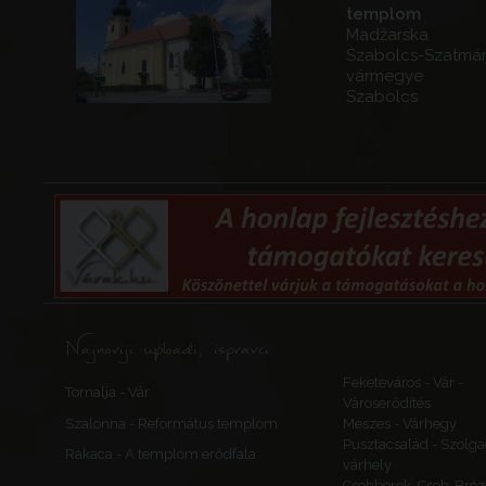
templom
Madžarska
Szabolcs-Szatmá
vármegye
Szabolcs
Najnoviji uploadi, ispravci
Feketeváros - Vár -
Tornalja - Vár
Városerődítés
Szalonna - Református templom
Meszes - Várhegy
Pusztacsalád - Szolga
Rakaca - A templom erődfala
várhely
Csehberek, Cseh-Bréz