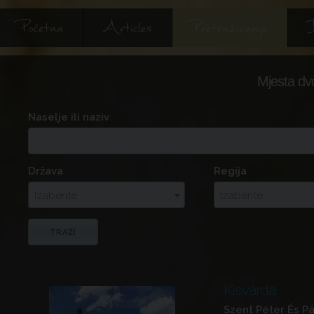
Početna
Articles
Pretraživanje
I
Mjesta dv
Naselje ili naziv
Država
Regija
Izaberite
Izaberite
Kisvárda
Szent Péter És Pá