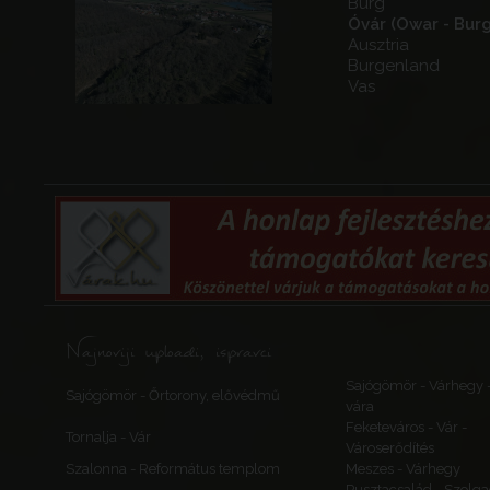
Burg
Óvár (Owar - Burg
Ausztria
Burgenland
Vas
Najnoviji uploadi, ispravci
Sajógömör - Várhegy 
Sajógömör - Őrtorony, elővédmű
vára
Feketeváros - Vár -
Tornalja - Vár
Városerődítés
Szalonna - Református templom
Meszes - Várhegy
Pusztacsalád - Szolga