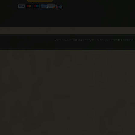
Várak és erődített helyek a Kárpát-medencében -