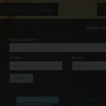
Početna
Articles
Pretraživanje
I
Mjesta dv
Naselje ili naziv
Država
Regija
Izaberite
Izaberite
Pinkaóvár