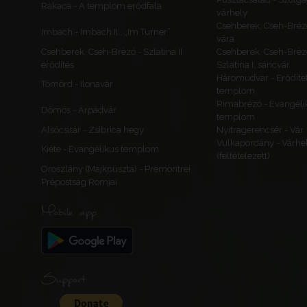
Rakaca - A templom erődfala
várhely
Csehberek, Cseh-Bréz
Imbach - Imbach II., „Im Turner”
vára
Csehberek, Cseh-Brézó - Szlatina II.
Csehberek, Cseh-Bréz
erődítés
Szlatina I. sáncvár
Háromudvar - Erődítet
Tömörd - Ilonavár
templom
Rimabrézó - Evangéli
Dömös - Árpádvár
templom
Alsócsitár - Zsibrica hegy
Nyitragerencsér - Vár
Vulkapordány - Várhe
Kiéte - Evangélikus templom
(feltételezett)
Oroszlány (Majkpuszta) - Premontrei
Prépostság Romjai
Mobile app
Support