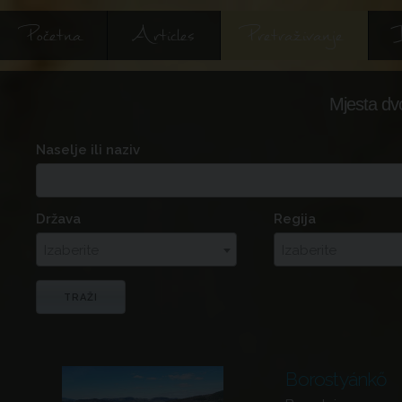
Početna
Articles
Pretraživanje
I
Mjesta dv
Naselje ili naziv
Država
Regija
Izaberite
Izaberite
Borostyánkő