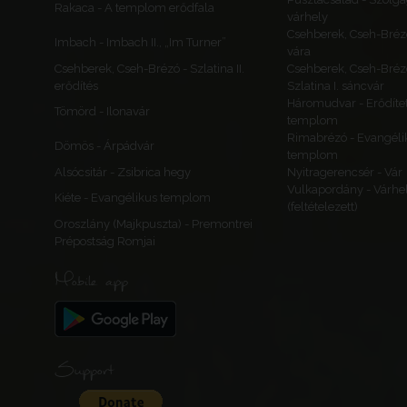
Rakaca - A templom erődfala
várhely
Csehberek, Cseh-Bréz
Imbach - Imbach II., „Im Turner”
vára
Csehberek, Cseh-Brézó - Szlatina II.
Csehberek, Cseh-Bréz
erődítés
Szlatina I. sáncvár
Háromudvar - Erődítet
Tömörd - Ilonavár
templom
Rimabrézó - Evangéli
Dömös - Árpádvár
templom
Alsócsitár - Zsibrica hegy
Nyitragerencsér - Vár
Vulkapordány - Várhe
Kiéte - Evangélikus templom
(feltételezett)
Oroszlány (Majkpuszta) - Premontrei
Prépostság Romjai
Mobile app
Support