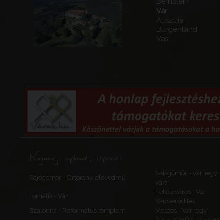
Bernstein
Vár
Ausztria
Burgenland
Vas
Najnoviji uploadi, ispravci
Sajógömör - Várhegy 
Sajógömör - Őrtorony, elővédmű
vára
Feketeváros - Vár -
Tornalja - Vár
Városerődítés
Szalonna - Református templom
Meszes - Várhegy
Pusztacsalád - Szolga