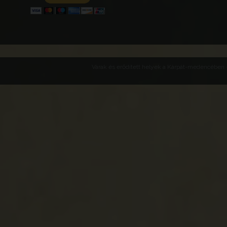
Várak és erődített helyek a Kárpát-medencében -