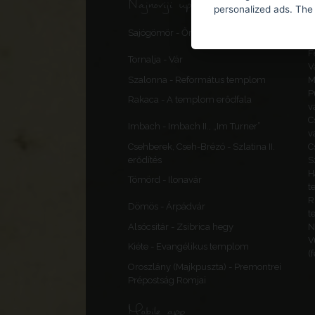
Najnoviji uploadi, ispravci
personalized ads. The 
S
Sajógömör - Őrtorony, elővédmű
v
F
Tornalja - Vár
V
Szalonna - Református templom
M
P
Rakaca - A templom erődfala
v
C
Imbach - Imbach II., „Im Turner”
v
Csehberek, Cseh-Brézó - Szlatina II.
C
erődítés
S
H
Tömörd - Ilonavár
t
R
Dömös - Árpádvár
t
Alsócsitár - Zsibrica hegy
N
V
Kiéte - Evangélikus templom
(
Oroszlány (Majkpuszta) - Premontrei
Prépostság Romjai
Mobile app