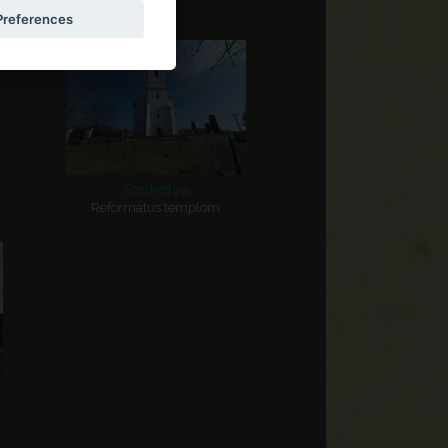
Preferences
Szokolya
Református templom