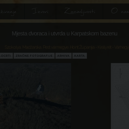
živanje
Izvori
Zanimljivosti
O na
Mjesta dvoraca i utvrda u Karpatskom bazenu
Szokolya
,
Madžarska
,
Pest vármegye
,
Hont Županija
- Királyrét - Várhegy
LOCRTI
ZRAČNE FOTOGRAFIJE
ARHIVA
KARTA