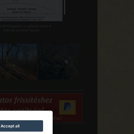
rite fotografiju iz galerije ispod ili
kliknite na ikone tlocrta.
Accept all