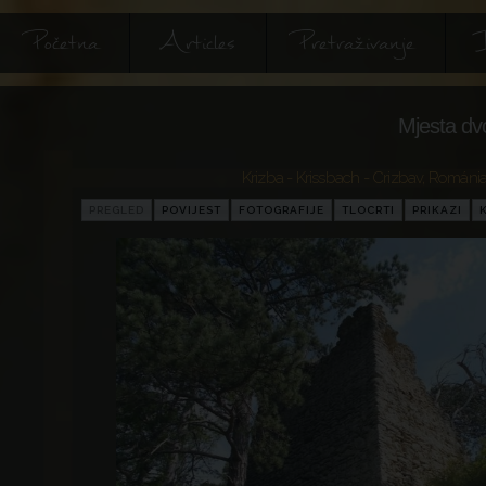
Početna
Articles
Pretraživanje
I
Mjesta dv
Krizba - Krissbach - Crizbav
,
Románi
PREGLED
POVIJEST
FOTOGRAFIJE
TLOCRTI
PRIKAZI