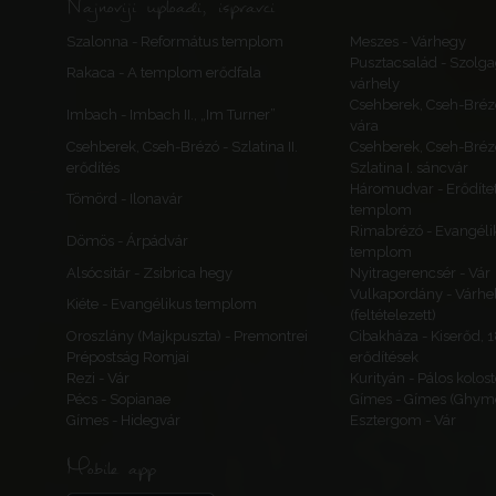
Najnoviji uploadi, ispravci
Szalonna - Református templom
Meszes - Várhegy
Pusztacsalád - Szolga
Rakaca - A templom erődfala
várhely
Csehberek, Cseh-Bréz
Imbach - Imbach II., „Im Turner”
vára
Csehberek, Cseh-Brézó - Szlatina II.
Csehberek, Cseh-Bréz
erődítés
Szlatina I. sáncvár
Háromudvar - Erődítet
Tömörd - Ilonavár
templom
Rimabrézó - Evangéli
Dömös - Árpádvár
templom
Alsócsitár - Zsibrica hegy
Nyitragerencsér - Vár
Vulkapordány - Várhe
Kiéte - Evangélikus templom
(feltételezett)
Oroszlány (Majkpuszta) - Premontrei
Cibakháza - Kiserőd, 
Prépostság Romjai
erődítések
Rezi - Vár
Kurityán - Pálos kolos
Pécs - Sopianae
Gímes - Gímes (Ghyme
Gímes - Hidegvár
Esztergom - Vár
Mobile app