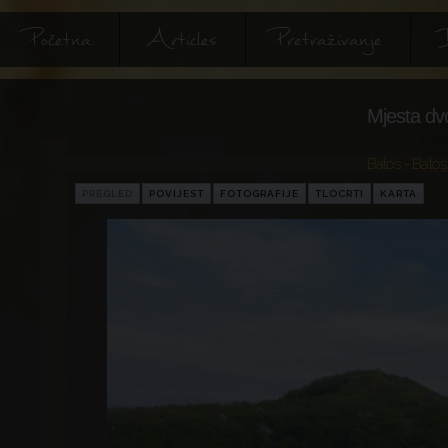
Početna
Articles
Pretraživanje
I
Mjesta dv
Bátos - Batoş
PREGLED
POVIJEST
FOTOGRAFIJE
TLOCRTI
KARTA