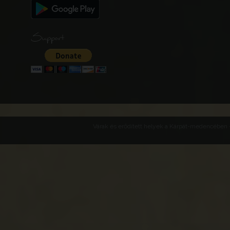
Support
Várak és erődített helyek a Kárpát-medencében -