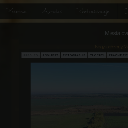
Početna
Articles
Pretraživanje
I
Mjesta dv
Nagykarácsony
,
Ma
PREGLED
POVIJEST
FOTOGRAFIJE
TLOCRTI
ZRAČNE FO