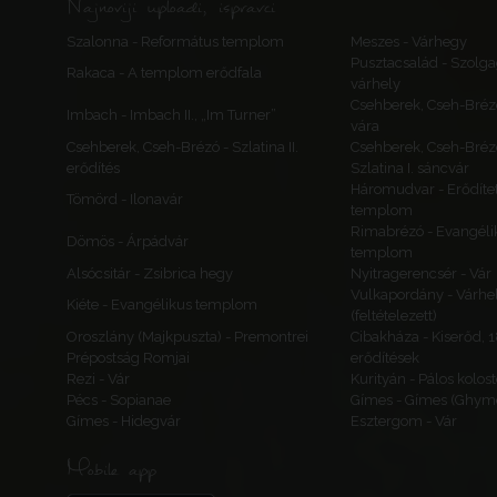
Najnoviji uploadi, ispravci
Szalonna - Református templom
Meszes - Várhegy
Pusztacsalád - Szolga
Rakaca - A templom erődfala
várhely
Csehberek, Cseh-Bréz
Imbach - Imbach II., „Im Turner”
vára
Csehberek, Cseh-Brézó - Szlatina II.
Csehberek, Cseh-Bréz
erődítés
Szlatina I. sáncvár
Háromudvar - Erődítet
Tömörd - Ilonavár
templom
Rimabrézó - Evangéli
Dömös - Árpádvár
templom
Alsócsitár - Zsibrica hegy
Nyitragerencsér - Vár
Vulkapordány - Várhe
Kiéte - Evangélikus templom
(feltételezett)
Oroszlány (Majkpuszta) - Premontrei
Cibakháza - Kiserőd, 
Prépostság Romjai
erődítések
Rezi - Vár
Kurityán - Pálos kolos
Pécs - Sopianae
Gímes - Gímes (Ghyme
Gímes - Hidegvár
Esztergom - Vár
Mobile app