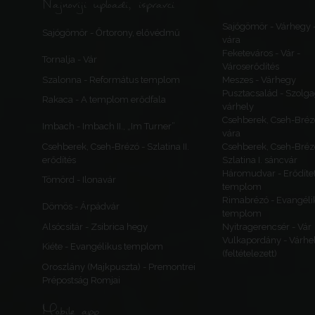
Najnoviji uploadi, ispravci
Sajógömör - Várhegy 
Sajógömör - Őrtorony, elővédmű
vára
Feketeváros - Vár -
Tornalja - Vár
Városerődítés
Szalonna - Református templom
Meszes - Várhegy
Pusztacsalád - Szolga
Rakaca - A templom erődfala
várhely
Csehberek, Cseh-Bréz
Imbach - Imbach II., „Im Turner”
vára
Csehberek, Cseh-Brézó - Szlatina II.
Csehberek, Cseh-Bréz
erődítés
Szlatina I. sáncvár
Háromudvar - Erődítet
Tömörd - Ilonavár
templom
Rimabrézó - Evangéli
Dömös - Árpádvár
templom
Alsócsitár - Zsibrica hegy
Nyitragerencsér - Vár
Vulkapordány - Várhe
Kiéte - Evangélikus templom
(feltételezett)
Oroszlány (Majkpuszta) - Premontrei
Prépostság Romjai
Mobile app