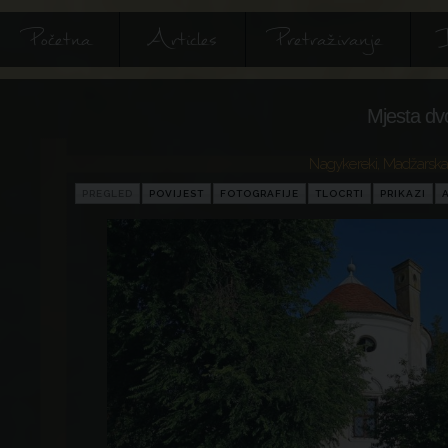
Početna
Articles
Pretraživanje
I
Mjesta dv
Nagykereki
,
Madžarsk
PREGLED
POVIJEST
FOTOGRAFIJE
TLOCRTI
PRIKAZI