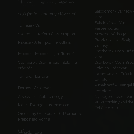
Najnoviji uploadi, ispravci
Sajógömör - Várhegy 
Sajógömör - Őrtorony, elővédmű
vára
Feketeváros - Vár -
Tornalja - Vár
Városerődítés
Szalonna - Református templom
Meszes - Várhegy
Pusztacsalád - Szolga
Rakaca - A templom erődfala
várhely
Csehberek, Cseh-Bréz
Imbach - Imbach II., „Im Turner”
vára
Csehberek, Cseh-Brézó - Szlatina II.
Csehberek, Cseh-Bréz
erődítés
Szlatina I. sáncvár
Háromudvar - Erődítet
Tömörd - Ilonavár
templom
Rimabrézó - Evangéli
Dömös - Árpádvár
templom
Alsócsitár - Zsibrica hegy
Nyitragerencsér - Vár
Vulkapordány - Várhe
Kiéte - Evangélikus templom
(feltételezett)
Oroszlány (Majkpuszta) - Premontrei
Prépostság Romjai
Mobile app