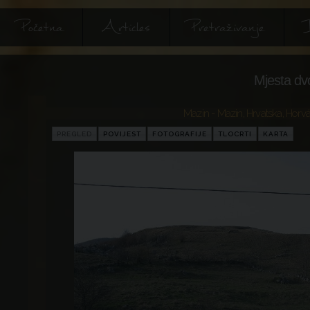
Početna
Articles
Pretraživanje
I
Mjesta dv
Mazin - Mazin
,
Hrvatska
,
Horvá
PREGLED
POVIJEST
FOTOGRAFIJE
TLOCRTI
KARTA