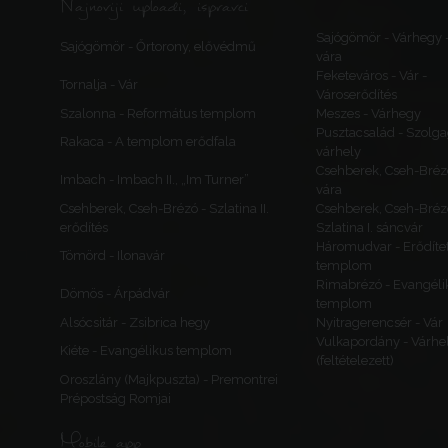
Najnoviji uploadi, ispravci
Sajógömör - Várhegy 
Sajógömör - Őrtorony, elővédmű
vára
Feketeváros - Vár -
Tornalja - Vár
Városerődítés
Szalonna - Református templom
Meszes - Várhegy
Pusztacsalád - Szolga
Rakaca - A templom erődfala
várhely
Csehberek, Cseh-Bréz
Imbach - Imbach II., „Im Turner”
vára
Csehberek, Cseh-Brézó - Szlatina II.
Csehberek, Cseh-Bréz
erődítés
Szlatina I. sáncvár
Háromudvar - Erődítet
Tömörd - Ilonavár
templom
Rimabrézó - Evangéli
Dömös - Árpádvár
templom
Alsócsitár - Zsibrica hegy
Nyitragerencsér - Vár
Vulkapordány - Várhe
Kiéte - Evangélikus templom
(feltételezett)
Oroszlány (Majkpuszta) - Premontrei
Prépostság Romjai
Mobile app