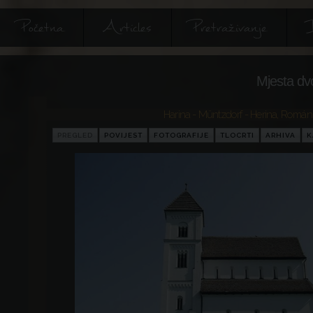
Početna
Articles
Pretraživanje
I
Mjesta dv
Harina - Müntzdorf - Herina
,
Román
PREGLED
POVIJEST
FOTOGRAFIJE
TLOCRTI
ARHIVA
K