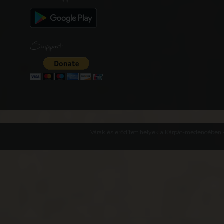
Support
Várak és erődített helyek a Kárpát-medencében -