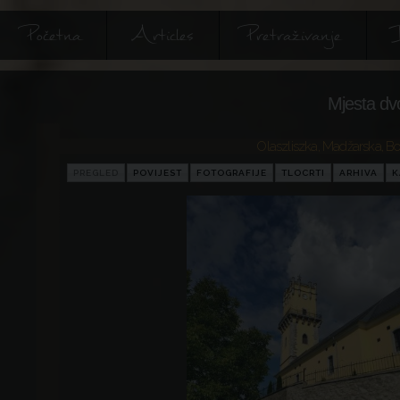
Početna
Articles
Pretraživanje
I
Mjesta dv
Olaszliszka
,
Madžarska
,
Bo
PREGLED
POVIJEST
FOTOGRAFIJE
TLOCRTI
ARHIVA
K