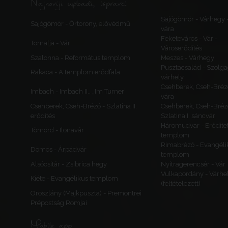
Najnoviji uploadi, ispravci
Sajógömör - Várhegy 
Sajógömör - Őrtorony, elővédmű
vára
Feketeváros - Vár -
Tornalja - Vár
Városerődítés
Szalonna - Református templom
Meszes - Várhegy
Pusztacsalád - Szolga
Rakaca - A templom erődfala
várhely
Csehberek, Cseh-Bréz
Imbach - Imbach II., „Im Turner”
vára
Csehberek, Cseh-Brézó - Szlatina II.
Csehberek, Cseh-Bréz
erődítés
Szlatina I. sáncvár
Háromudvar - Erődítet
Tömörd - Ilonavár
templom
Rimabrézó - Evangéli
Dömös - Árpádvár
templom
Alsócsitár - Zsibrica hegy
Nyitragerencsér - Vár
Vulkapordány - Várhe
Kiéte - Evangélikus templom
(feltételezett)
Oroszlány (Majkpuszta) - Premontrei
Prépostság Romjai
Mobile app