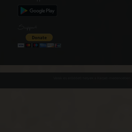
Support
Várak és erődített helyek a Kárpát-medencében -