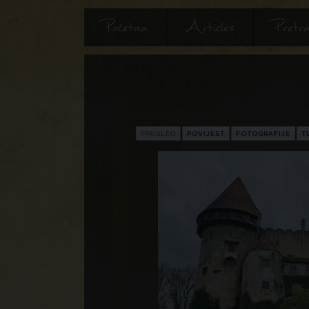
Početna
Articles
Pretra
PREGLED
POVIJEST
FOTOGRAFIJE
T