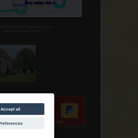
rite fotografiju iz galerije ispod ili
kliknite na ikone tlocrta.
Accept all
Preferences