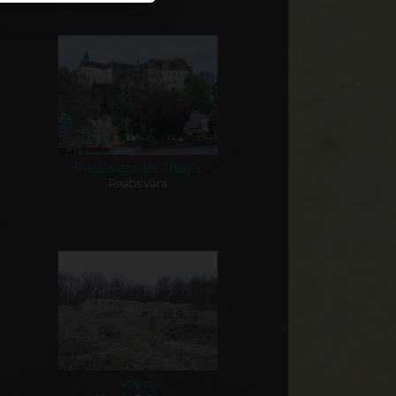
Raabs an der Thaya
Raabs vára
Vojnić