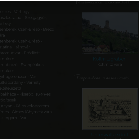
Nadovezane znamenitosti
eszes - Várhegy
usztacsalád - Szolgagyőr,
árhely
sehberek, Cseh-Brézó - Brezó
ára
sehberek, Cseh-Brézó -
zlatina I. sáncvár
áromudvar - Erődített
Kollmitzgraben
emplom
Kollmitz vára
imabrézó - Evangélikus
emplom
Preporučene znamenitosti
yitragerencsér - Vár
ulkapordány - Várhely
feltételezett)
ibakháza - Kiserőd, 1849-es
rődítések
urityán - Pálos kolostorrom
ímes - Gímes (Ghymes) vára
sztergom - Vár
Unterwaltersdorf