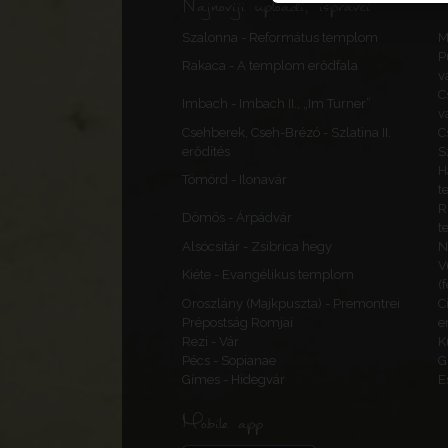
Najnoviji uploadi, ispravci
Szalonna - Református templom
M
P
Rakaca - A templom erődfala
v
C
Imbach - Imbach II., „Im Turner”
v
Csehberek, Cseh-Brézó - Szlatina II.
C
erődítés
S
H
Tömörd - Ilonavár
t
R
Dömös - Árpádvár
t
Alsócsitár - Zsibrica hegy
N
V
Kiéte - Evangélikus templom
(
Oroszlány (Majkpuszta) - Premontrei
C
Prépostság Romjai
e
Rezi - Vár
K
Pécs - Sopianae
G
Gímes - Hidegvár
E
Mobile app