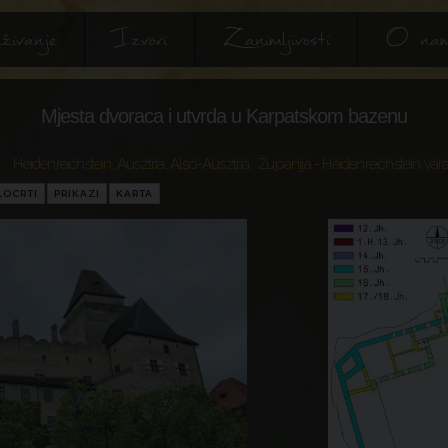
živanje
Izvori
Zanimljivosti
O na
Mjesta dvoraca i utvrda u Karpatskom bazenu
Heidenreichstein
,
Ausztria
,
Alsó-Ausztria
,
Županija
- Heidenreichstein vár
LOCRTI
PRIKAZI
KARTA