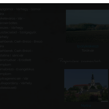
Nadovezane znamenitosti
ajógömör - Várhegy - Gömör
ára
eketeváros - Vár -
ároserődítés
eszes - Várhegy
usztacsalád - Szolgagyőr,
árhely
sehberek, Cseh-Brézó - Brezó
Ipolykiskeszi
ára
Törökvár
sehberek, Cseh-Brézó -
zlatina I. sáncvár
Preporučene znamenitosti
áromudvar - Erődített
emplom
imabrézó - Evangélikus
emplom
yitragerencsér - Vár
ulkapordány - Várhely
feltételezett)
Nyitra