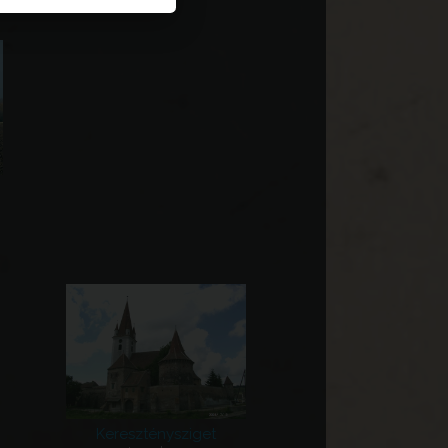
Kereszténysziget