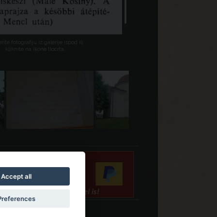
rite fotografiju iz galerije ispod ili
kliknite na ikone tlocrta.
Accept all
Preferences