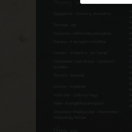
Najnoviji uploadi, ispravci
S
Sajógömör - Őrtorony, elővédmű
v
F
Tornalja - Vár
V
Szalonna - Református templom
M
P
Rakaca - A templom erődfala
v
C
Imbach - Imbach II., „Im Turner”
v
Csehberek, Cseh-Brézó - Szlatina II.
C
erődítés
S
H
Tömörd - Ilonavár
t
R
Dömös - Árpádvár
t
Alsócsitár - Zsibrica hegy
N
V
Kiéte - Evangélikus templom
(
Oroszlány (Majkpuszta) - Premontrei
Prépostság Romjai
Mobile app