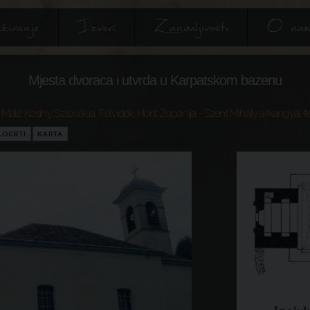
živanje
Izvori
Zanimljivosti
O na
Mjesta dvoraca i utvrda u Karpatskom bazenu
- Malé Kosihy
,
Szlovákia
,
Felvidék
,
Hont Županija
- Szent Mihály arkangyal-
LOCRTI
KARTA