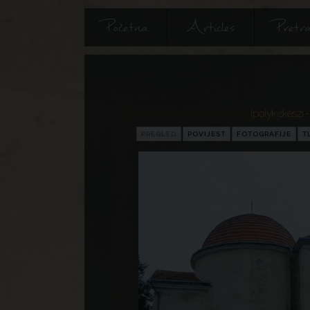
Početna
Articles
Pretra
Ipolykiskeszi 
PREGLED
POVIJEST
FOTOGRAFIJE
T