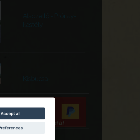
Alsózellő - Prónay-
kastély
Kisbucsa-
Temetődomb
Accept all
Preferences
Tatárszentgyörgy-