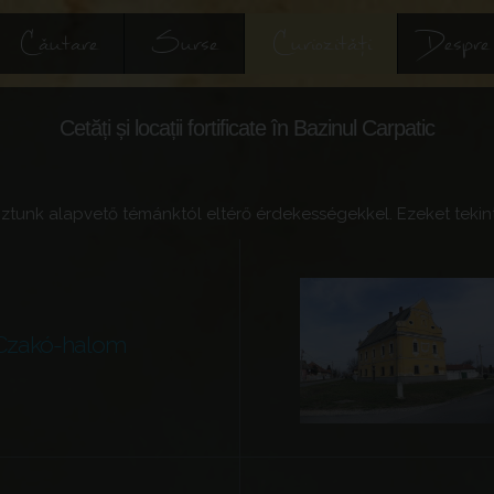
Căutare
Surse
Curiozități
Despre
Cetăți și locații fortificate în Bazinul Carpatic
ztunk alapvető témánktól eltérő érdekességekkel. Ezeket tekint
Czakó-halom