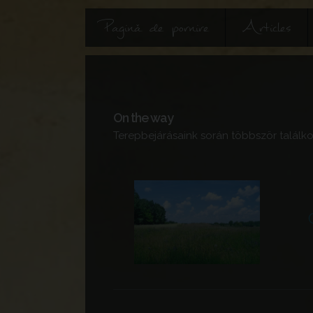
Pagină de pornire
Articles
On the way
Terepbejárásaink során többször találko