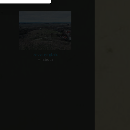
ate
Sarlósár, Strázsahegy,
Rákóczi-hegy
Dévényújfalu
Hradisko
Lutilla templom
Nagylók - Felső Garda