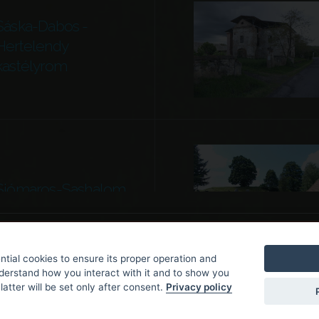
Sáska-Dabos -
Hertelendy
kastélyrom
Siómaros-Sashalom
tial cookies to ensure its proper operation and
nderstand how you interact with it and to show you
latter will be set only after consent.
Privacy policy