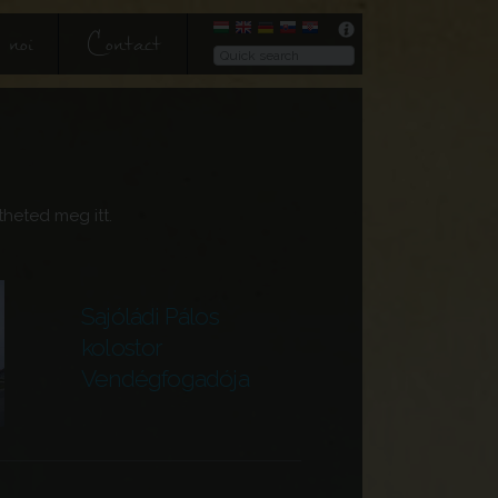
 noi
Contact
heted meg itt.
Sajóládi Pálos
kolostor
Vendégfogadója