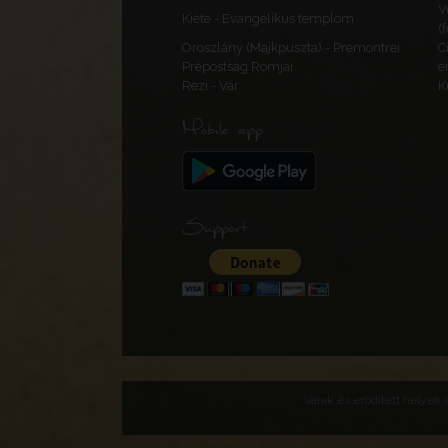
V
Kiéte - Evangélikus templom
(
Oroszlány (Majkpuszta) - Premontrei
C
Prépostság Romjai
e
Rezi - Vár
K
Mobile app
Support
Várak és erődített helyek