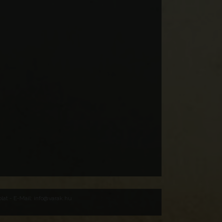
Baranya
Cserkút
Keresztelő Szent János-
templom
Ungaria
Baranya vármegye
Baranya
Pécsvárad
Kószavár
Ungaria
Baranya vármegye
Baranya
at - E-Mail: info@varak.hu