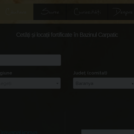
Căutare
Surse
Curiozități
Despre
Cetăți și locații fortificate în Bazinul Carpatic
giune
Județ (comitat)
legeți
Baranya
×
Drávapalkonya