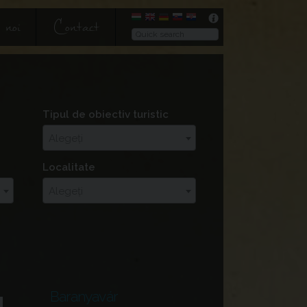
 noi
Contact
Tipul de obiectiv turistic
Alegeți
Localitate
Alegeți
Baranyavár