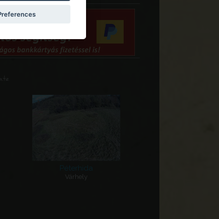
Ungaria
Preferences
Baranya vármegye
Baranya
ate
Komló
Hasmányi templomrom
Ungaria
Baranya vármegye
Baranya
Péterhida
Pécs
Várhely
Jakováli Hasszán Pasa
dzsámi
Ungaria
Baranya vármegye