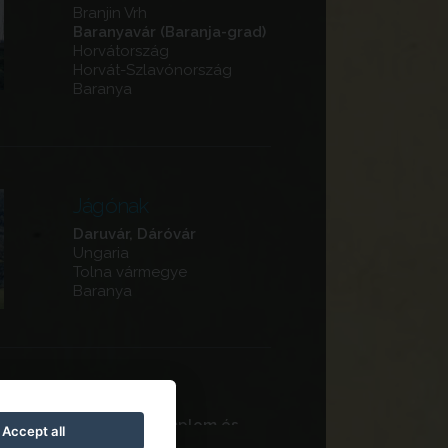
Branjin Vrh
Baranyavár (Baranja-grad)
Horvátország
Horvát-Szlavónország
Baranya
Jágónak
Daruvár, Dáróvár
Ungaria
Tolna vármegye
Baranya
Siklós
Ferences templom és
Accept all
kolostor