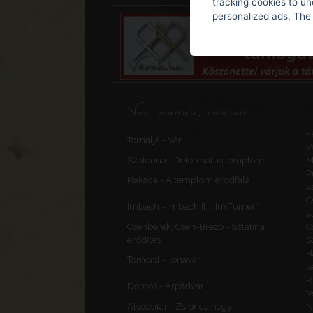
tracking cookies to u
personalized ads. The 
Nou încărcate, corecturi
F
Tornalja - Vár
V
Szalonna - Református templom
M
P
Rakaca - A templom erődfala
v
C
Imbach - Imbach II., „Im Turner”
v
Csehberek, Cseh-Brézó - Szlatina II.
C
erődítés
S
H
Tömörd - Ilonavár
t
R
Dömös - Árpádvár
t
Alsócsitár - Zsibrica hegy
N