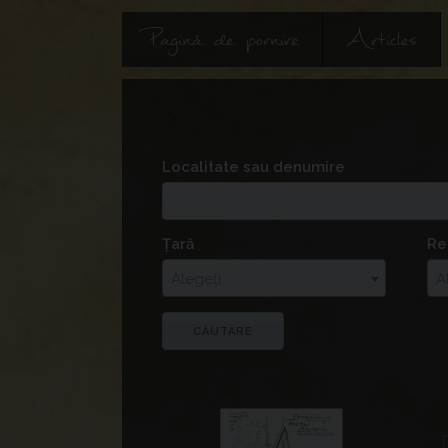
Pagină de pornire
Articles
Localitate sau denumire
Țară
Re
Alegeți
A