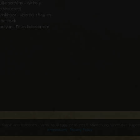
ulkapordány - Várhely
feltételezett)
ibakháza - Kiserőd, 1849-es
rődítések
urityán - Pálos kolostorrom
Pécs
Kantavár
Ungaria
Baranya vármegye
Baranya
Máza
Koromszó
Ungaria
Baranya vármegye
Baranya
 a Kárpát-medencében - Varak.hu © 1999-2016-2026. Minden jog fenntartva. Kapcsol
Impressum
Privacy Policy