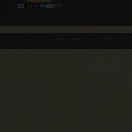
Várak és erődített helyek a Kárpát-medencében -