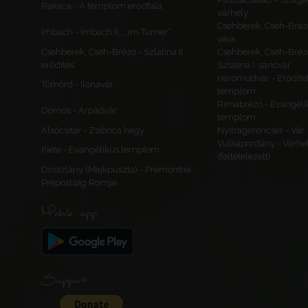
Rakaca - A templom erődfala
várhely
Csehberek, Cseh-Bréz
Imbach - Imbach II., „Im Turner”
vára
Csehberek, Cseh-Brézó - Szlatina II.
Csehberek, Cseh-Bréz
erődítés
Szlatina I. sáncvár
Háromudvar - Erődítet
Tömörd - Ilonavár
templom
Rimabrézó - Evangéli
Dömös - Árpádvár
templom
Alsócsitár - Zsibrica hegy
Nyitragerencsér - Vár
Vulkapordány - Várhe
Kiéte - Evangélikus templom
(feltételezett)
Oroszlány (Majkpuszta) - Premontrei
Prépostság Romjai
Mobile app
Support