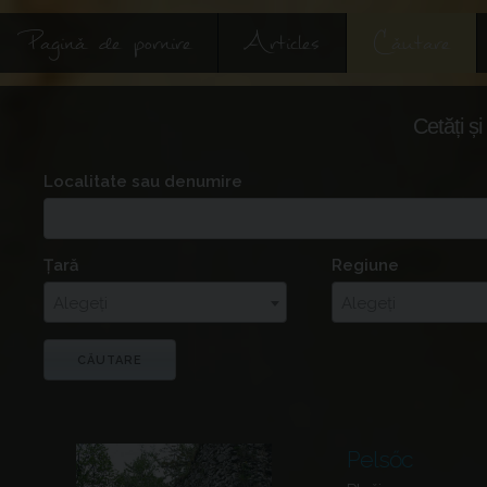
Pagină de pornire
Articles
Căutare
Cetăți și
Localitate sau denumire
Țară
Regiune
Alegeți
Alegeți
Pelsőc