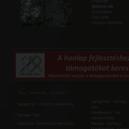
Plešivec
Bebek-vár
Szlovákia
Felvidék
Gömör-Kishont
Nou încărcate, corecturi
Sajógömör - Várhegy 
Sajógömör - Őrtorony, elővédmű
vára
Feketeváros - Vár -
Tornalja - Vár
Városerődítés
Szalonna - Református templom
Meszes - Várhegy
Pusztacsalád - Szolga